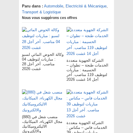
Paru dans :
Automobile
,
Electricité & Mécanique
,
Transport & Logistique
Nous vous suggérons ces offres
وكالة الحوض المائي لسبو
: مباريات لتوظيف 04
الشركة الجهوية متعددة
مناصب. آخر أجل 28
الخدمات طنجة – تطوان –
غشت 2026
الحسيمة : مباريات
لتوظيف 119 مناصب. آخر
أجل 14 غشت 2026
(880) منصب شغل في
مجال الكهرباء، الميكانيك،
الشركة الجهوية متعددة
الاليكتروميكانيك
الخدمات فاس – مکناس :
والالكترونيك
مباريات لتوظيف 39