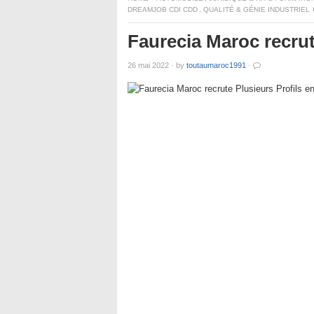
DREAMJOB CDI CDD
,
QUALITÉ & GÉNIE INDUSTRIEL
Faurecia Maroc recrut
26 mai 2022
·
by
toutaumaroc1991
·