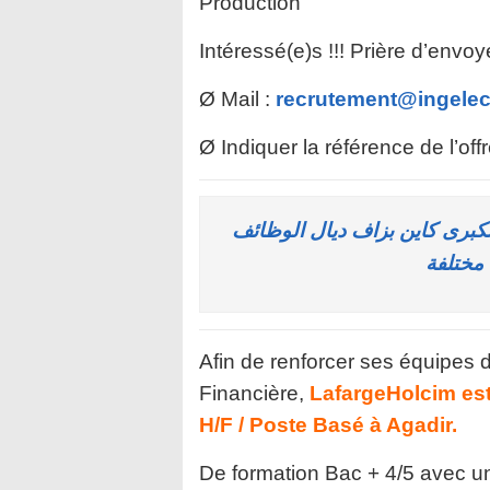
Production
Intéressé(e)s !!! Prière d’envo
Ø Mail :
recrutement@ingele
Ø Indiquer la référence de l’off
كبرى كاين بزاف ديال الوظائف
 مختلفة
Afin de renforcer ses équipes 
Financière,
LafargeHolcim est
H/F / Poste Basé à Agadir.
De formation Bac + 4/5 avec un