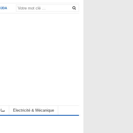
UJDA
eur سائق
Electricité & Mécanique