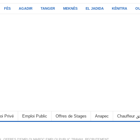
FÈS
AGADIR
TANGER
MEKNÈS
EL JADIDA
KÉNITRA
O
oi Privé
Emploi Public
Offres de Stages
Anapec
Chauff
N
,
OFFRES D'EMPLOI MAROC EMPLOI PUBLIC TRAVAIL RECRUTEMENT