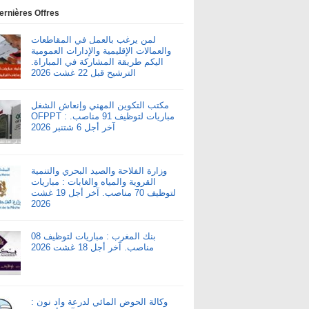
ernières Offres
لمن يرغب بالعمل في المقاطعات
والعمالات الإقليمية والإدارات العمومية
اليكم طريقة المشاركة في المباراة.
الترشيح قبل 22 غشت 2026
مكتب التكوين المهني وإنعاش الشغل
OFPPT : مباريات لتوظيف 91 مناصب.
آخر أجل 6 شتنبر 2026
وزارة الفلاحة والصيد البحري والتنمية
القروية والمياه والغابات : مباريات
لتوظيف 70 مناصب. آخر أجل 19 غشت
2026
بنك المغرب : مباريات لتوظيف 08
مناصب. آخر أجل 18 غشت 2026
وكالة الحوض المائي لدرعة واد نون :