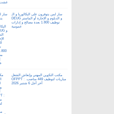
سار لمن يتوفرون على البكالوريا و الـ
DEUG و الدبلوم و الإجازة أو الماستر
توظيف 1.800 بعدة مصالح و إدارات
عمومية
مكتب التكوين المهني وإنعاش الشغل
OFPPT : مباريات لتوظيف 449 مناصب.
آخر أجل 6 شتنبر 2026