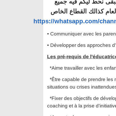
بقى نحط ليكم فيه جميع
لعام كذالك القطاع الخاص
https://whatsapp.com/ch
• Communiquer avec les parents
• Développer des approches d’é
Les pré-requis de l’éducatrice
*Aime travailler avec les enfan
*Être capable de prendre les 
situations ou crises inattendues
*Fixer des objectifs de dévelo
coaching et à la prise d’initiativ