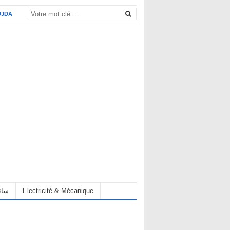
UJDA
eur سائق
Electricité & Mécanique