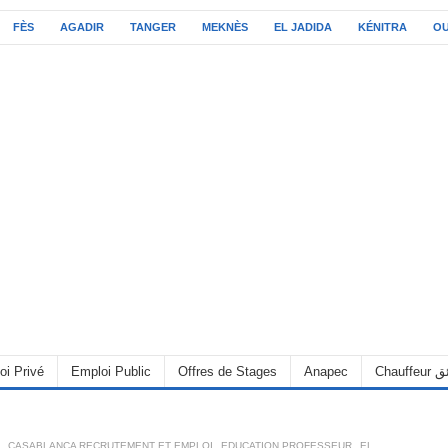
FÈS
AGADIR
TANGER
MEKNÈS
EL JADIDA
KÉNITRA
O
oi Privé
Emploi Public
Offres de Stages
Anapec
Chauff
,
CASABLANCA RECRUTEMENT ET EMPLOI
,
EDUCATION PROFESSEUR
,
EL