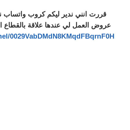
قررت انني ندير ليكم كروب واتساب ن
عروض العمل لي عندها علاقة بالقطاع ا
annel/0029VabDMdN8KMqdFBqrnF0H