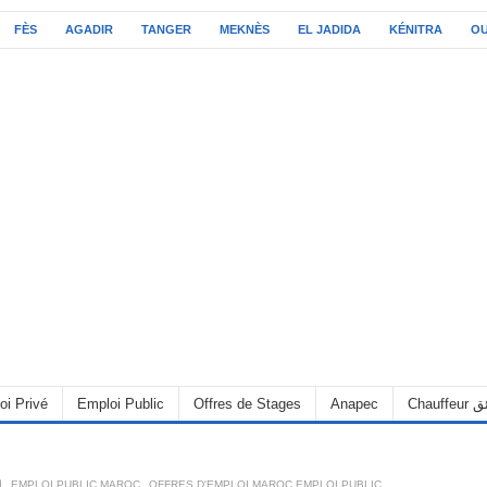
FÈS
AGADIR
TANGER
MEKNÈS
EL JADIDA
KÉNITRA
O
C سائق
Anapec
Offres de Stages
Emploi Public
oi Privé
OFFRES D'EMPLOI MAROC EMPLOI PUBLIC
,
EMPLOI PUBLIC MAROC
,
6