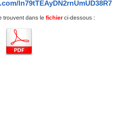
pp.com/In79tTEAyDN2rnUmUD38R7
se trouvent dans le
fichier
ci-dessous :