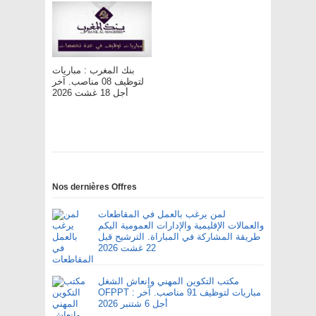
بنك المغرب : مباريات
لتوظيف 08 مناصب. آخر
أجل 18 غشت 2026
Nos dernières Offres
لمن يرغب بالعمل في المقاطعات
والعمالات الإقليمية والإدارات العمومية اليكم
طريقة المشاركة في المباراة. الترشيح قبل
22 غشت 2026
مكتب التكوين المهني وإنعاش الشغل
OFPPT : مباريات لتوظيف 91 مناصب. آخر
أجل 6 شتنبر 2026