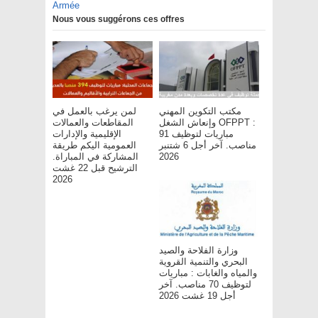
Armée
Nous vous suggérons ces offres
مكتب التكوين المهني
لمن يرغب بالعمل في
وإنعاش الشغل OFPPT :
المقاطعات والعمالات
مباريات لتوظيف 91
الإقليمية والإدارات
مناصب. آخر أجل 6 شتنبر
العمومية اليكم طريقة
المشاركة في المباراة.
2026
الترشيح قبل 22 غشت
2026
وزارة الفلاحة والصيد
البحري والتنمية القروية
والمياه والغابات : مباريات
لتوظيف 70 مناصب. آخر
أجل 19 غشت 2026