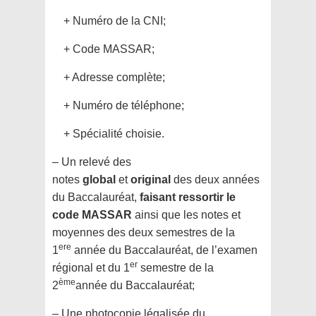
+ Numéro de la CNI;
+ Code MASSAR;
+ Adresse complète;
+ Numéro de téléphone;
+ Spécialité choisie.
– Un relevé des
notes
global
et
original
des deux années
du Baccalauréat,
faisant ressortir le
code MASSAR
ainsi que les notes et
moyennes des deux semestres de la
ere
1
année du Baccalauréat, de l’examen
er
régional et du 1
semestre de la
ème
2
année du Baccalauréat;
– Une photocopie légalisée du