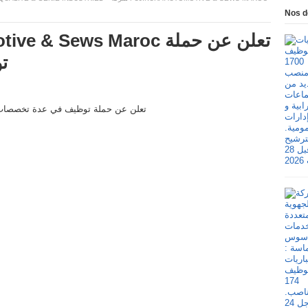
Nos d
ت