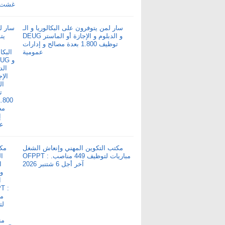
سار لمن يتوفرون على البكالوريا و الـ
DEUG و الدبلوم و الإجازة أو الماستر
توظيف 1.800 بعدة مصالح و إدارات
عمومية
مكتب التكوين المهني وإنعاش الشغل
OFPPT : مباريات لتوظيف 449 مناصب.
آخر أجل 6 شتنبر 2026