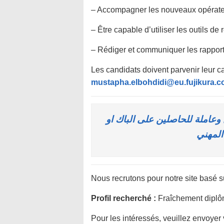
– Accompagner les nouveaux opérateu
– Être capable d’utiliser les outils de
– Rédiger et communiquer les rapports 
Les candidats doivent parvenir leur c
mustapha.elbohdidi@eu.fujikura.
تروين القنيطرة: توظيف 370 عامل وعاملة للحاصلين على الباك او
Nous recrutons pour notre site basé 
Profil recherché :
Fraîchement diplô
Pour les intéressés, veuillez envoye