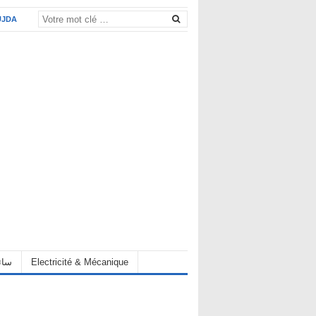
UJDA
eur سائق
Electricité & Mécanique