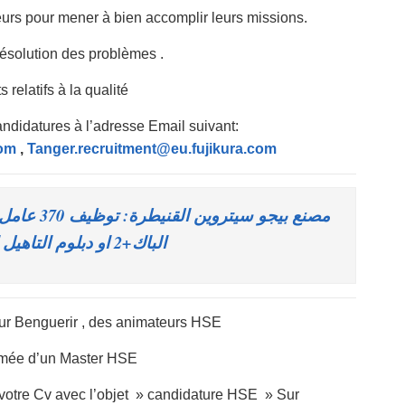
rs pour mener à bien accomplir leurs missions.
 résolution des problèmes .
relatifs à la qualité
andidatures à l’adresse Email suivant:
com
,
Tanger.recruitment@eu.fujikura.com
مصنع بيجو سي
الباك+2 او دبلوم التاهيل المهني
sur Benguerir , des animateurs HSE
mée d’un Master HSE
r votre Cv avec l’objet » candidature HSE » Sur