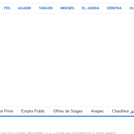
FÈS
AGADIR
TANGER
MEKNÈS
EL JADIDA
KÉNITRA
O
oi Privé
Emploi Public
Offres de Stages
Anapec
Chauff
QUALITÉ & GÉNIE INDUSTRIEL
شركة FUJIKURA AUTOMOTIVE & SEWS MAROC