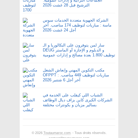
الجماعات الترابية و إدارات عمومية.
الترشيح قبل 28 غشت 2026
الشركة الجهوية متعددة الخدمات سوس
ماسة : مباريات لتوظيف 174 مناصب. آخر
أجل 24 غشت 2026
سار لمن يتوفرون على البكالوريا و الـ
DEUG و الدبلوم و الإجازة أو الماستر
توظيف 1.800 بعدة مصالح و إدارات عمومية
مكتب التكوين المهني وإنعاش الشغل
OFPPT : مباريات لتوظيف 449 مناصب.
آخر أجل 6 شتنبر 2026
الشباب اللي كيقلب على الخدمة في
الشركات الكبرى كاين بزاف ديال الوظائف
بسالير مزيان و بكونترات مختلفة
© 2026
Toutaumaroc.com
. - Tous droits réservés.
contact@toutaumaroc.com