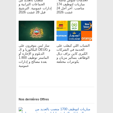
الخدمات سوس ماسة :
منصب بالعديد من
مباريات لتوظيف 174
الجماعات الترابية و
مناصب. آخر أجل 24
إدارات عمومية. الترشيح
غشت 2026
قبل 28 غشت 2026
الشباب اللي كيقلب على
سار لمن يتوفرون على
الخدمة في الشركات
البكالوريا و الـ DEUG و
الكبرى كاين بزاف ديال
الدبلوم و الإجازة أو
الوظائف بسالير مزيان و
الماستر توظيف 1.800
بكونترات مختلفة
بعدة مصالح و إدارات
عمومية
Nos dernières Offres
مباريات لتوظيف 1700 منصب بالعديد من