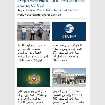
d'Emploi Maroc Emploi Public Travail Recrutement
Dreamjob CDI CDD
Tags:
Ingelec Maroc Recrutement et Emploi
Nous vous suggérons ces offres
الشركة الجهوية متعددة
مباريات لتوظيف 1700
الخدمات سوس ماسة :
منصب بالعديد من
مباريات لتوظيف 174
الجماعات الترابية و
مناصب. آخر أجل 24
إدارات عمومية. الترشيح
غشت 2026
قبل 28 غشت 2026
مكتب التكوين المهني
سار لمن يتوفرون على
وإنعاش الشغل OFPPT :
البكالوريا و الـ DEUG و
مباريات لتوظيف 449
الدبلوم و الإجازة أو
مناصب. آخر أجل 6 شتنبر
الماستر توظيف 1.800