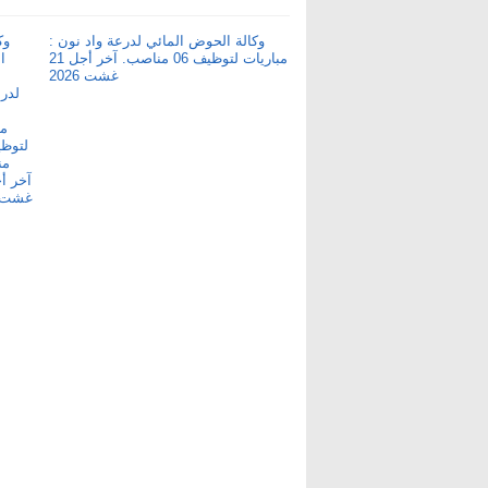
وكالة الحوض المائي لدرعة واد نون :
مباريات لتوظيف 06 مناصب. آخر أجل 21
غشت 2026