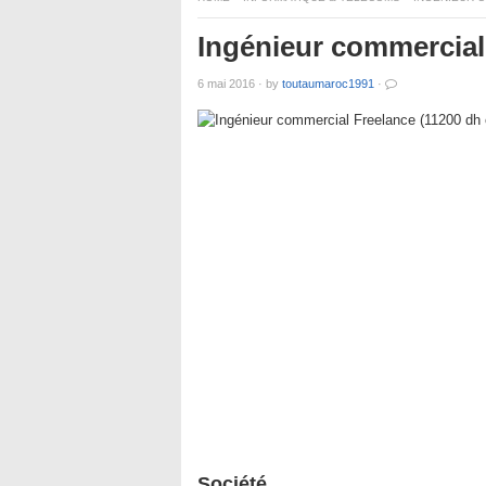
Ingénieur commercial 
6 mai 2016
·
by
toutaumaroc1991
·
Société