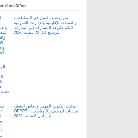
ernières Offres
لمن يرغب بالعمل في المقاطعات
والعمالات الإقليمية والإدارات العمومية
اليكم طريقة المشاركة في المباراة.
الترشيح قبل 22 غشت 2026
مكتب التكوين المهني وإنعاش الشغل
OFPPT : مباريات لتوظيف 91 مناصب.
آخر أجل 6 شتنبر 2026