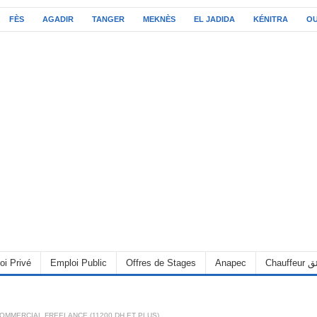
FÈS
AGADIR
TANGER
MEKNÈS
EL JADIDA
KÉNITRA
O
oi Privé
Emploi Public
Offres de Stages
Anapec
Chauff
OMMERCIAL FREELANCE (11200 DH ET PLUS)