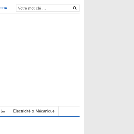
UJDA
eur سائق
Electricité & Mécanique