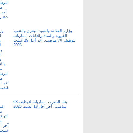
وزارة الفلاحة والصيد البحري والتنمية
القروية والمياه والغابات : مباريات
لتوظيف 70 مناصب. آخر أجل 19 غشت
2026
بنك المغرب : مباريات لتوظيف 08
مناصب. آخر أجل 18 غشت 2026