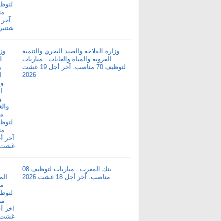
وزارة الفلاحة والصيد البحري والتنمية
القروية والمياه والغابات : مباريات
لتوظيف 70 مناصب. آخر أجل 19 غشت
2026
بنك المغرب : مباريات لتوظيف 08
مناصب. آخر أجل 18 غشت 2026