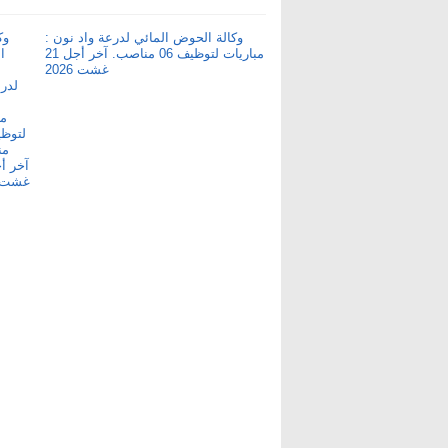
وكالة الحوض المائي لدرعة واد نون :
مباريات لتوظيف 06 مناصب. آخر أجل 21
غشت 2026