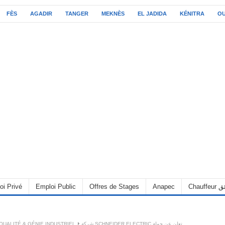
FÈS
AGADIR
TANGER
MEKNÈS
EL JADIDA
KÉNITRA
O
oi Privé
Emploi Public
Offres de Stages
Anapec
Chauff
QUALITÉ & GÉNIE INDUSTRIEL
شركة SCHNEIDER ELECTRIC تعلن عن حملة