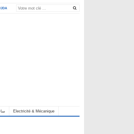
UJDA
eur سائق
Electricité & Mécanique