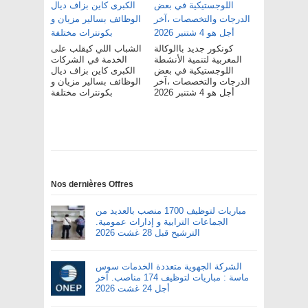
كونكور جديد باالوكالة
الشباب اللي كيقلب على
المغربية لتنمية الأنشطة
الخدمة في الشركات
اللوجستيكية في بعض
الكبرى كاين بزاف ديال
الدرجات والتخصصات ،آخر
الوظائف بسالير مزيان و
أجل هو 4 شتنبر 2026
بكونترات مختلفة
Nos dernières Offres
مباريات لتوظيف 1700 منصب بالعديد من
الجماعات الترابية و إدارات عمومية.
الترشيح قبل 28 غشت 2026
الشركة الجهوية متعددة الخدمات سوس
ماسة : مباريات لتوظيف 174 مناصب. آخر
أجل 24 غشت 2026