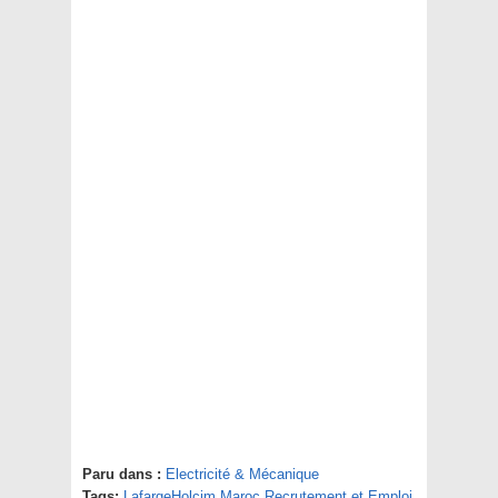
Paru dans :
Electricité & Mécanique
Tags:
LafargeHolcim Maroc Recrutement et Emploi