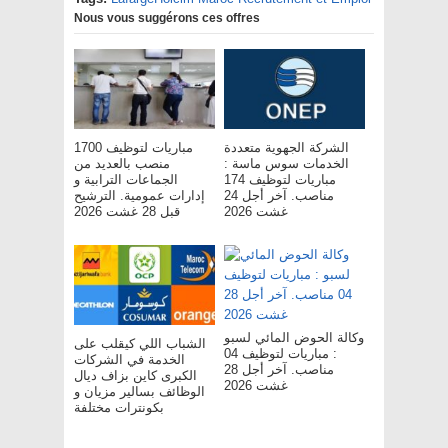
Nous vous suggérons ces offres
الشركة الجهوية متعددة
مباريات لتوظيف 1700
الخدمات سوس ماسة :
منصب بالعديد من
مباريات لتوظيف 174
الجماعات الترابية و
مناصب. آخر أجل 24
إدارات عمومية. الترشيح
غشت 2026
قبل 28 غشت 2026
وكالة الحوض المائي لسبو
الشباب اللي كيقلب على
: مباريات لتوظيف 04
الخدمة في الشركات
مناصب. آخر أجل 28
الكبرى كاين بزاف ديال
غشت 2026
الوظائف بسالير مزيان و
بكونترات مختلفة