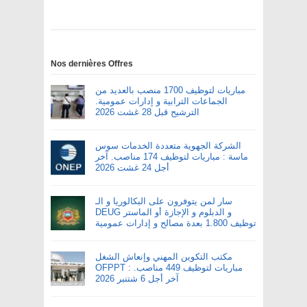
Nos dernières Offres
مباريات لتوظيف 1700 منصب بالعديد من
الجماعات الترابية و إدارات عمومية.
الترشيح قبل 28 غشت 2026
الشركة الجهوية متعددة الخدمات سوس
ماسة : مباريات لتوظيف 174 مناصب. آخر
أجل 24 غشت 2026
سار لمن يتوفرون على البكالوريا و الـ
DEUG و الدبلوم و الإجازة أو الماستر
توظيف 1.800 بعدة مصالح و إدارات عمومية
مكتب التكوين المهني وإنعاش الشغل
OFPPT : مباريات لتوظيف 449 مناصب.
آخر أجل 6 شتنبر 2026