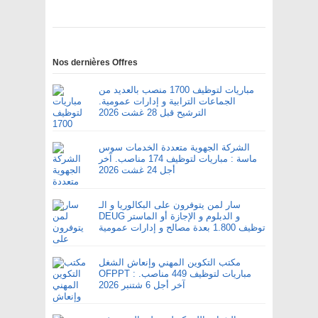
Nos dernières Offres
مباريات لتوظيف 1700 منصب بالعديد من
الجماعات الترابية و إدارات عمومية.
الترشيح قبل 28 غشت 2026
الشركة الجهوية متعددة الخدمات سوس
ماسة : مباريات لتوظيف 174 مناصب. آخر
أجل 24 غشت 2026
سار لمن يتوفرون على البكالوريا و الـ
DEUG و الدبلوم و الإجازة أو الماستر
توظيف 1.800 بعدة مصالح و إدارات عمومية
مكتب التكوين المهني وإنعاش الشغل
OFPPT : مباريات لتوظيف 449 مناصب.
آخر أجل 6 شتنبر 2026