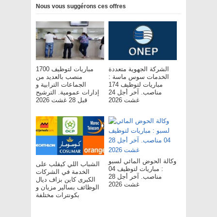
Nous vous suggérons ces offres
الشركة الجهوية متعددة
مباريات لتوظيف 1700
الخدمات سوس ماسة :
منصب بالعديد من
مباريات لتوظيف 174
الجماعات الترابية و
مناصب. آخر أجل 24
إدارات عمومية. الترشيح
غشت 2026
قبل 28 غشت 2026
وكالة الحوض المائي لسبو
الشباب اللي كيقلب على
: مباريات لتوظيف 04
الخدمة في الشركات
مناصب. آخر أجل 28
الكبرى كاين بزاف ديال
غشت 2026
الوظائف بسالير مزيان و
بكونترات مختلفة