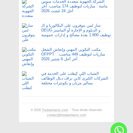
الشركة الجهوية متعددة الخدمات سوس
ماسة : مباريات لتوظيف 174 مناصب. آخر
أجل 24 غشت 2026
سار لمن يتوفرون على البكالوريا و الـ
DEUG و الدبلوم و الإجازة أو الماستر
توظيف 1.800 بعدة مصالح و إدارات عمومية
مكتب التكوين المهني وإنعاش الشغل
OFPPT : مباريات لتوظيف 449 مناصب.
آخر أجل 6 شتنبر 2026
الشباب اللي كيقلب على الخدمة في
الشركات الكبرى كاين بزاف ديال الوظائف
بسالير مزيان و بكونترات مختلفة
© 2026
Toutaumaroc.com
. - Tous droits réservés.
contact@toutaumaroc.com