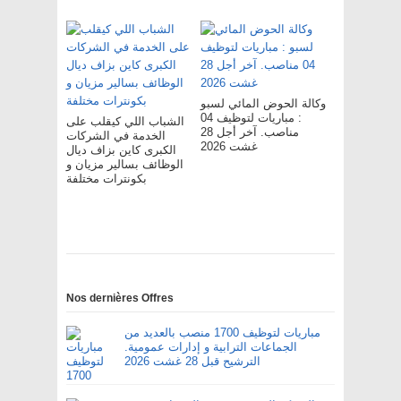
وكالة الحوض المائي لسبو
: مباريات لتوظيف 04
الشباب اللي كيقلب على
مناصب. آخر أجل 28
الخدمة في الشركات
غشت 2026
الكبرى كاين بزاف ديال
الوظائف بسالير مزيان و
بكونترات مختلفة
Nos dernières Offres
مباريات لتوظيف 1700 منصب بالعديد من
الجماعات الترابية و إدارات عمومية.
الترشيح قبل 28 غشت 2026