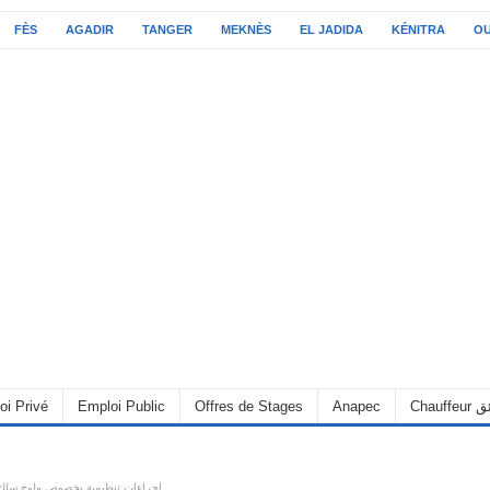
FÈS
AGADIR
TANGER
MEKNÈS
EL JADIDA
KÉNITRA
O
C سائق
Anapec
Offres de Stages
Emploi Public
oi Privé
اجراءات تنظيمية بخصوص ولوج سلك ا