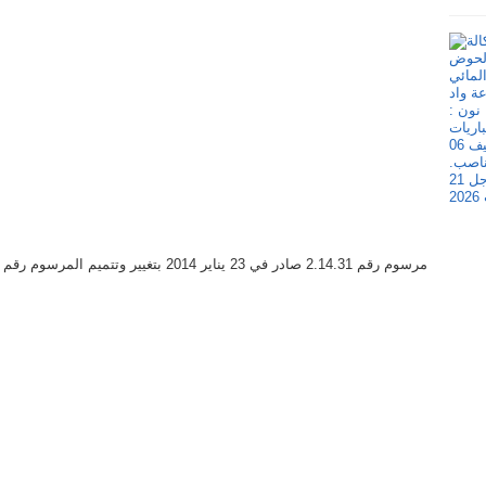
مرسوم رقم 2.14.31 صادر في 23 يناير 2014 بتغيير وتتميم المرسوم رقم 2.76.431 بتاريخ 5 اغسطس 1976