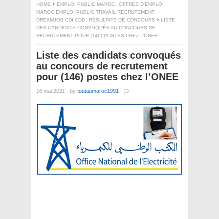
HOME
EMPLOI PUBLIC MAROC
,
OFFRES D'EMPLOI
MAROC EMPLOI PUBLIC TRAVAIL RECRUTEMENT
DREAMJOB CDI CDD
,
RÉSULTATS DE CONCOURS
LISTE
DES CANDIDATS CONVOQUÉS AU CONCOURS DE
RECRUTEMENT POUR (146) POSTES CHEZ L’ONEE
Liste des candidats convoqués
au concours de recrutement
pour (146) postes chez l’ONEE
16 mai 2021
·
by
toutaumaroc1991
·