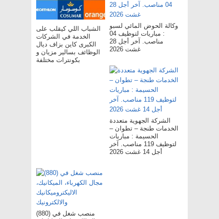
وكالة الحوض المائي لسبو
الشباب اللي كيقلب على
: مباريات لتوظيف 04
الخدمة في الشركات
مناصب. آخر أجل 28
الكبرى كاين بزاف ديال
غشت 2026
الوظائف بسالير مزيان و
بكونترات مختلفة
الشركة الجهوية متعددة
الخدمات طنجة – تطوان –
الحسيمة : مباريات
لتوظيف 119 مناصب. آخر
أجل 14 غشت 2026
(880) منصب شغل في