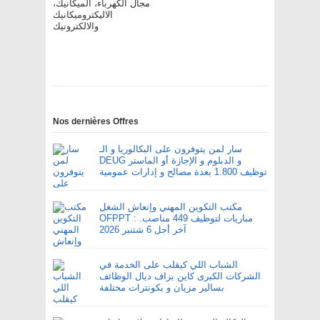
مجال الكهرباء، الميكانيك،
الاليكتروميكانيك
والالكترونيك
Nos dernières Offres
سار لمن يتوفرون على البكالوريا و الـ
DEUG و الدبلوم و الإجازة أو الماستر
توظيف 1.800 بعدة مصالح و إدارات عمومية
مكتب التكوين المهني وإنعاش الشغل
OFPPT : مباريات لتوظيف 449 مناصب.
آخر أجل 6 شتنبر 2026
الشباب اللي كيقلب على الخدمة في
الشركات الكبرى كاين بزاف ديال الوظائف
بسالير مزيان و بكونترات مختلفة