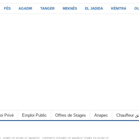
FÈS
AGADIR
TANGER
MEKNÈS
EL JADIDA
KÉNITRA
O
C سائق
Anapec
Offres de Stages
Emploi Public
oi Privé
OFFRES D'EMPLOI MAROC EMPLOI PUBLIC
,
EMPLOI PUBLIC MAROC
,
6