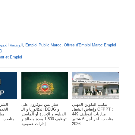
Offres d'Emploi Maroc Emploi
,
Emploi Public Maroc
,
Alwadifa Maroc 2026 الوظ
DD
nt et Emploi
مكتب التكوين المهني
سار لمن يتوفرون على
الشرك
وإنعاش الشغل OFPPT :
البكالوريا و الـ DEUG و
الخد
مباريات لتوظيف 449
الدبلوم و الإجازة أو الماستر
مناصب. آخر أجل 6 شتنبر
توظيف 1.800 بعدة مصالح و
2026
إدارات عمومية