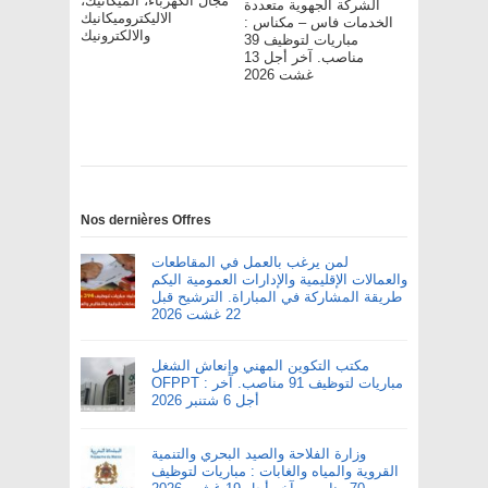
مجال الكهرباء، الميكانيك،
الشركة الجهوية متعددة
الاليكتروميكانيك
الخدمات فاس – مکناس :
والالكترونيك
مباريات لتوظيف 39
مناصب. آخر أجل 13
غشت 2026
Nos dernières Offres
لمن يرغب بالعمل في المقاطعات
والعمالات الإقليمية والإدارات العمومية اليكم
طريقة المشاركة في المباراة. الترشيح قبل
22 غشت 2026
مكتب التكوين المهني وإنعاش الشغل
OFPPT : مباريات لتوظيف 91 مناصب. آخر
أجل 6 شتنبر 2026
وزارة الفلاحة والصيد البحري والتنمية
القروية والمياه والغابات : مباريات لتوظيف