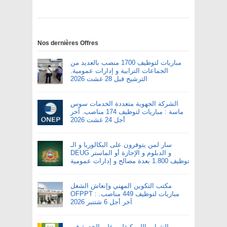
Nos dernières Offres
مباريات لتوظيف 1700 منصب بالعديد من
الجماعات الترابية و إدارات عمومية.
الترشيح قبل 28 غشت 2026
الشركة الجهوية متعددة الخدمات سوس
ماسة : مباريات لتوظيف 174 مناصب. آخر
أجل 24 غشت 2026
سار لمن يتوفرون على البكالوريا و الـ
DEUG و الدبلوم و الإجازة أو الماستر
توظيف 1.800 بعدة مصالح و إدارات عمومية
مكتب التكوين المهني وإنعاش الشغل
OFPPT : مباريات لتوظيف 449 مناصب.
آخر أجل 6 شتنبر 2026
الشباب اللي كيقلب على الخدمة في