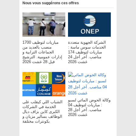
Nous vous suggérons ces offres
الشركة الجهوية متعددة
مباريات لتوظيف 1700
الخدمات سوس ماسة :
منصب بالعديد من
مباريات لتوظيف 174
الجماعات الترابية و
مناصب. آخر أجل 24
إدارات عمومية. الترشيح
غشت 2026
قبل 28 غشت 2026
وكالة الحوض المائي لسبو
الشباب اللي كيقلب على
: مباريات لتوظيف 04
الخدمة في الشركات
مناصب. آخر أجل 28
الكبرى كاين بزاف ديال
غشت 2026
الوظائف بسالير مزيان و
بكونترات مختلفة