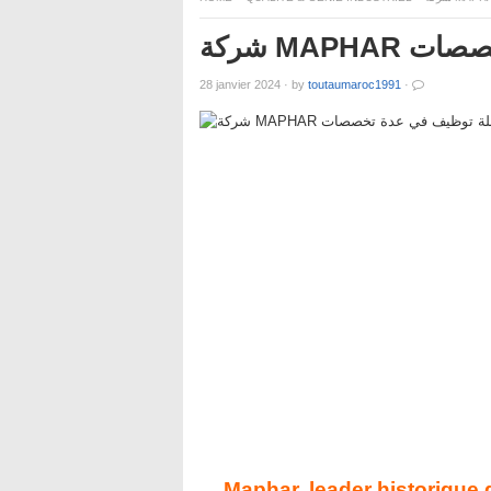
شركة MA
28 janvier 2024
·
by
toutaumaroc1991
·
Maphar, leader historique