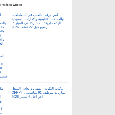
ernières Offres
لمن يرغب بالعمل في المقاطعات
والعمالات الإقليمية والإدارات العمومية
اليكم طريقة المشاركة في المباراة.
الترشيح قبل 22 غشت 2026
مكتب التكوين المهني وإنعاش الشغل
OFPPT : مباريات لتوظيف 91 مناصب.
آخر أجل 6 شتنبر 2026