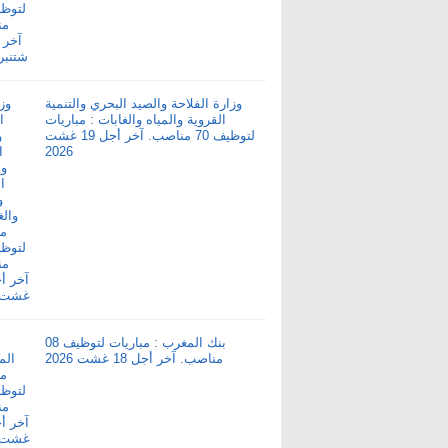
وزارة الفلاحة والصيد البحري والتنمية
القروية والمياه والغابات : مباريات
لتوظيف 70 مناصب. آخر أجل 19 غشت
2026
بنك المغرب : مباريات لتوظيف 08
مناصب. آخر أجل 18 غشت 2026