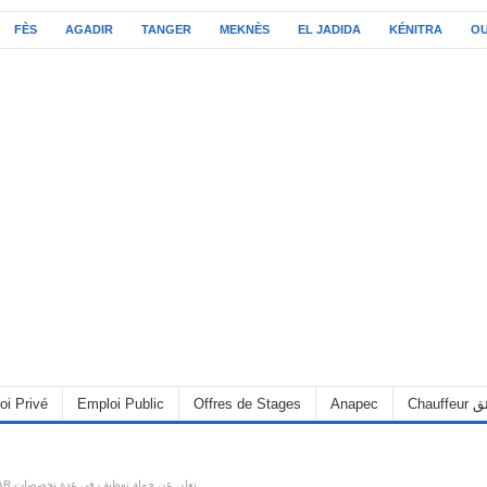
FÈS
AGADIR
TANGER
MEKNÈS
EL JADIDA
KÉNITRA
O
oi Privé
Emploi Public
Offres de Stages
Anapec
Chauff
شركة MAPHAR تعلن عن حملة توظيف في عدة تخصصات