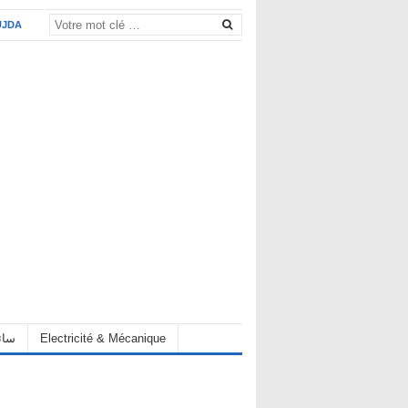
UJDA
eur سائق
Electricité & Mécanique