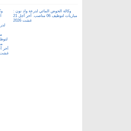
وكالة الحوض المائي لدرعة واد نون :
مباريات لتوظيف 06 مناصب. آخر أجل 21
غشت 2026