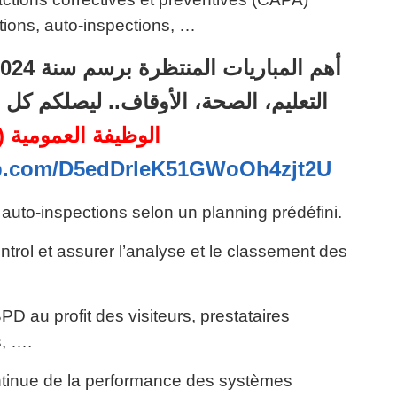
tions, auto-inspections, …
التعليم، الصحة، الأوقاف.. ليصلكم ك
الوظيفة العمومية (66)
pp.com/D5edDrleK51GWoOh4zjt2U
s auto-inspections selon un planning prédéfini.
ntrol et assurer l’analyse et le classement des
PD au profit des visiteurs, prestataires
s, ….
continue de la performance des systèmes