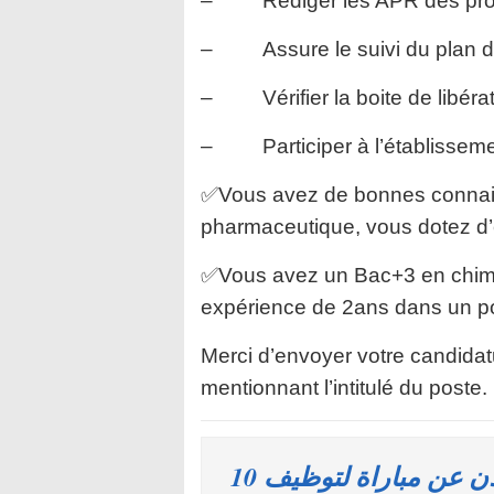
– Rédiger les APR des produ
– Assure le suivi du plan d’a
– Vérifier la boite de libérat
– Participer à l’établissement
✅Vous avez de bonnes connais
pharmaceutique, vous dotez d’e
✅Vous avez un Bac+3 en chimi
expérience de 2ans dans un pos
Merci d’envoyer votre candidat
mentionnant l’intitulé du poste.
بشهادة البكالوريا أو الدبلوم ISTA.. إعلان عن مباراة لتوظيف 10