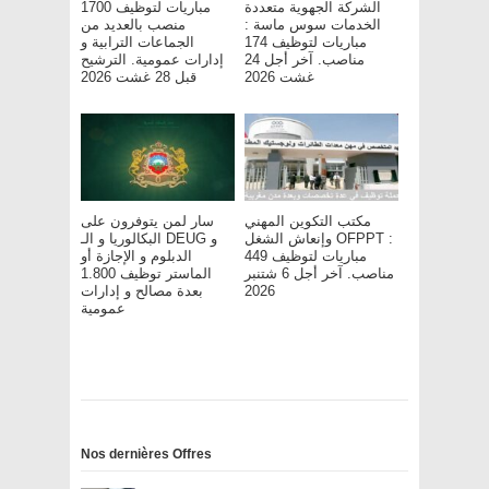
الشركة الجهوية متعددة
مباريات لتوظيف 1700
الخدمات سوس ماسة :
منصب بالعديد من
مباريات لتوظيف 174
الجماعات الترابية و
مناصب. آخر أجل 24
إدارات عمومية. الترشيح
غشت 2026
قبل 28 غشت 2026
مكتب التكوين المهني
سار لمن يتوفرون على
وإنعاش الشغل OFPPT :
البكالوريا و الـ DEUG و
مباريات لتوظيف 449
الدبلوم و الإجازة أو
مناصب. آخر أجل 6 شتنبر
الماستر توظيف 1.800
بعدة مصالح و إدارات
2026
عمومية
Nos dernières Offres