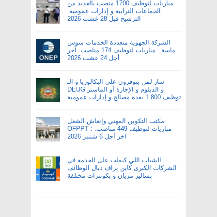
مباريات لتوظيف 1700 منصب بالعديد من
الجماعات الترابية و إدارات عمومية.
الترشيح قبل 28 غشت 2026
الشركة الجهوية متعددة الخدمات سوس
ماسة : مباريات لتوظيف 174 مناصب. آخر
أجل 24 غشت 2026
سار لمن يتوفرون على البكالوريا و الـ
DEUG و الدبلوم و الإجازة أو الماستر
توظيف 1.800 بعدة مصالح و إدارات عمومية
مكتب التكوين المهني وإنعاش الشغل
OFPPT : مباريات لتوظيف 449 مناصب.
آخر أجل 6 شتنبر 2026
الشباب اللي كيقلب على الخدمة في
الشركات الكبرى كاين بزاف ديال الوظائف
بسالير مزيان و بكونترات مختلفة