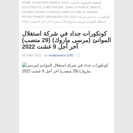
HOME
ALWADIFA MAROC 2026 الوظيفة العمومية بالمغرب
,
ELECTRICITÉ & MÉCANIQUE
,
EMPLOI PUBLIC MAROC
,
OFFRES D'EMPLOI MAROC EMPLOI PUBLIC TRAVAIL
RECRUTEMENT DREAMJOB CDI CDD
كونكورات جداد في شركة
استغلال الموانئ (مرسى ماروك) (29 منصب) آخر أجل 9 غشت 2022
كونكورات جداد في شركة استغلال
الموانئ (مرسى ماروك) (29 منصب)
آخر أجل 9 غشت 2022
28 juillet 2022
·
by
toutaumaroc1991
·