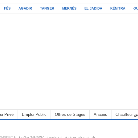
FÈS
AGADIR
TANGER
MEKNÈS
EL JADIDA
KÉNITRA
O
oi Privé
Emploi Public
Offres de Stages
Anapec
Chauff
OMMERCIAL
محلات “MARWA” تعلن عن حملة توظيف في عدة تخصصات