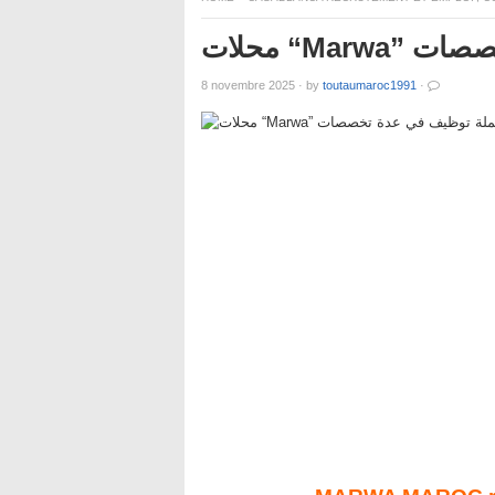
محلات “
8 novembre 2025
·
by
toutaumaroc1991
·