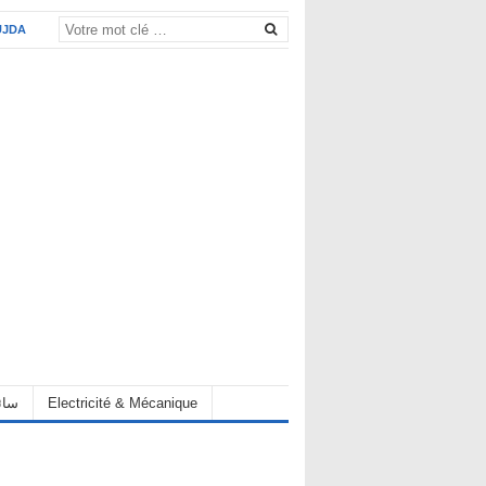
UJDA
eur سائق
Electricité & Mécanique