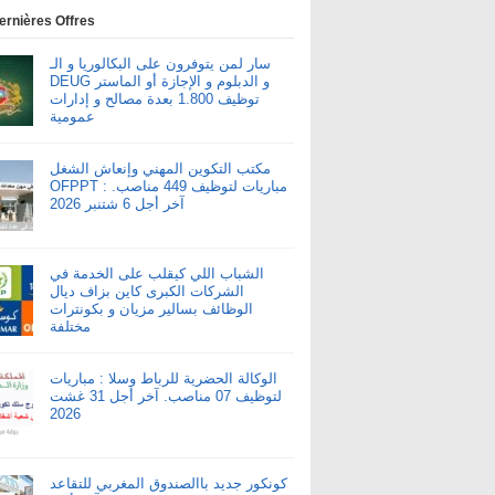
ernières Offres
سار لمن يتوفرون على البكالوريا و الـ
DEUG و الدبلوم و الإجازة أو الماستر
توظيف 1.800 بعدة مصالح و إدارات
عمومية
مكتب التكوين المهني وإنعاش الشغل
OFPPT : مباريات لتوظيف 449 مناصب.
آخر أجل 6 شتنبر 2026
الشباب اللي كيقلب على الخدمة في
الشركات الكبرى كاين بزاف ديال
الوظائف بسالير مزيان و بكونترات
مختلفة
الوكالة الحضرية للرباط وسلا : مباريات
لتوظيف 07 مناصب. آخر أجل 31 غشت
2026
كونكور جديد باالصندوق المغربي للتقاعد