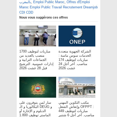
Offres d'Emploi
,
Emploi Public Maroc
,
بالمغرب
Maroc Emploi Public Travail Recrutement Dreamjob
CDI CDD
Nous vous suggérons ces offres
الشركة الجهوية متعددة
مباريات لتوظيف 1700
الخدمات سوس ماسة :
منصب بالعديد من
مباريات لتوظيف 174
الجماعات الترابية و
مناصب. آخر أجل 24
إدارات عمومية. الترشيح
غشت 2026
قبل 28 غشت 2026
مكتب التكوين المهني
سار لمن يتوفرون على
وإنعاش الشغل OFPPT :
البكالوريا و الـ DEUG و
مباريات لتوظيف 449
الدبلوم و الإجازة أو
مناصب. آخر أجل 6 شتنبر
الماستر توظيف 1.800