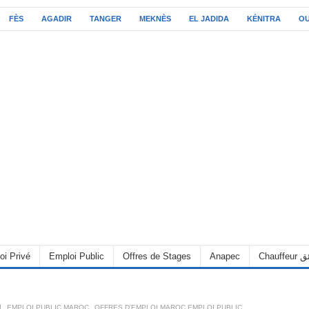
FÈS
AGADIR
TANGER
MEKNÈS
EL JADIDA
KÉNITRA
O
C سائق
Anapec
Offres de Stages
Emploi Public
oi Privé
OFFRES D'EMPLOI MAROC EMPLOI PUBLIC
,
EMPLOI PUBLIC MAROC
,
6