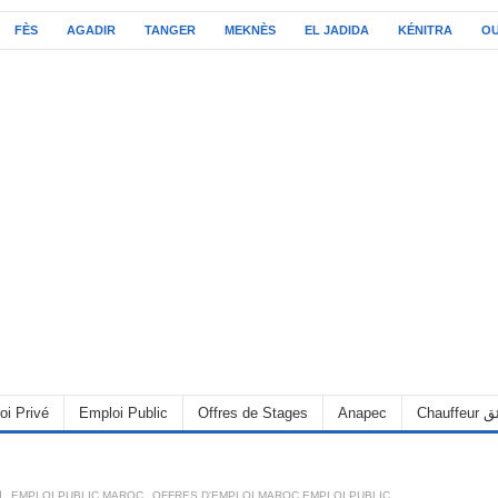
FÈS
AGADIR
TANGER
MEKNÈS
EL JADIDA
KÉNITRA
O
C سائق
Anapec
Offres de Stages
Emploi Public
oi Privé
OFFRES D'EMPLOI MAROC EMPLOI PUBLIC
,
EMPLOI PUBLIC MAROC
,
6