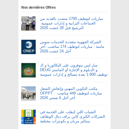
Nos dernières Offres
مباريات لتوظيف 1700 منصب بالعديد من
الجماعات الترابية و إدارات عمومية.
الترشيح قبل 28 غشت 2026
الشركة الجهوية متعددة الخدمات سوس
ماسة : مباريات لتوظيف 174 مناصب. آخر
أجل 24 غشت 2026
سار لمن يتوفرون على البكالوريا و الـ
DEUG و الدبلوم و الإجازة أو الماستر
توظيف 1.800 بعدة مصالح و إدارات عمومية
مكتب التكوين المهني وإنعاش الشغل
OFPPT : مباريات لتوظيف 449 مناصب.
آخر أجل 6 شتنبر 2026
الشباب اللي كيقلب على الخدمة في
الشركات الكبرى كاين بزاف ديال الوظائف
بسالير مزيان و بكونترات مختلفة