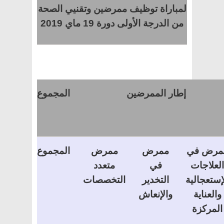
لمباراة توظيف ممرضين وتقنيي الصحة
من الدرجة الأولى دورة 19 ماي 2019
إطار الممرضين
المجموع
مرض في
ممرض
ممرض
المجموع
العلاجات
في
متعدد
إستعجالية
التخدير
التخصصات
والعناية
والإنعاش
المركزة