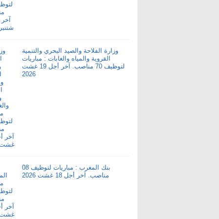
وزارة الفلاحة والصيد البحري والتنمية
القروية والمياه والغابات : مباريات
لتوظيف 70 مناصب. آخر أجل 19 غشت
2026
بنك المغرب : مباريات لتوظيف 08
مناصب. آخر أجل 18 غشت 2026