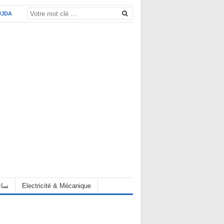
UJDA
eur سائق
Electricité & Mécanique