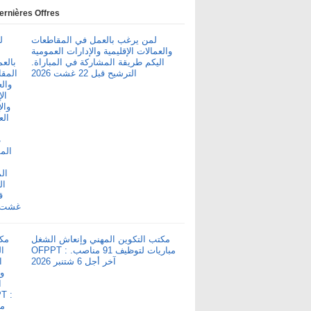
ernières Offres
لمن يرغب بالعمل في المقاطعات
والعمالات الإقليمية والإدارات العمومية
اليكم طريقة المشاركة في المباراة.
الترشيح قبل 22 غشت 2026
مكتب التكوين المهني وإنعاش الشغل
OFPPT : مباريات لتوظيف 91 مناصب.
آخر أجل 6 شتنبر 2026