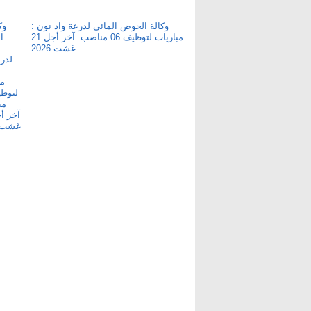
وكالة الحوض المائي لدرعة واد نون :
مباريات لتوظيف 06 مناصب. آخر أجل 21
غشت 2026