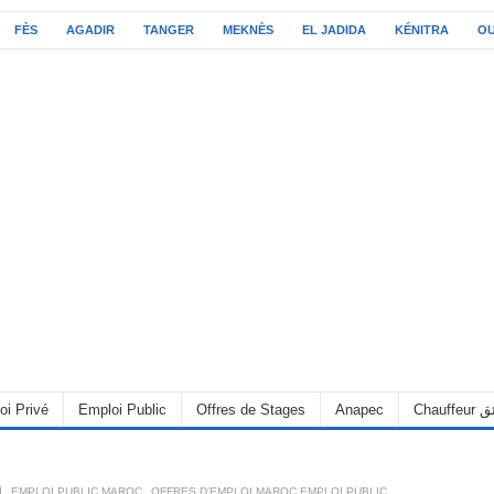
FÈS
AGADIR
TANGER
MEKNÈS
EL JADIDA
KÉNITRA
O
oi Privé
Emploi Public
Offres de Stages
Anapec
Chauff
ا
,
EMPLOI PUBLIC MAROC
,
OFFRES D'EMPLOI MAROC EMPLOI PUBLIC