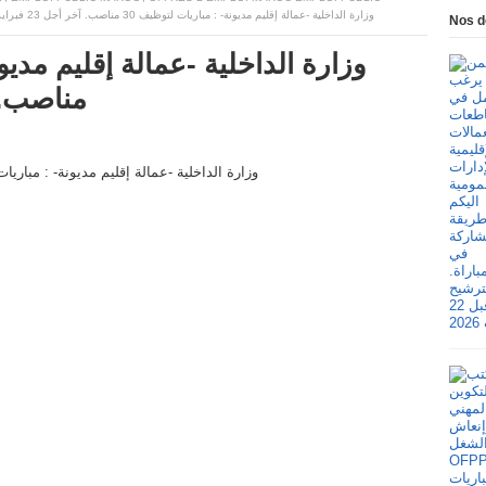
وزارة الداخلية -عمالة إقليم مديونة- : مباريات لتوظيف 30 مناصب. آخر أجل 23 فبراير 2026
Nos d
مناصب. آخر أج