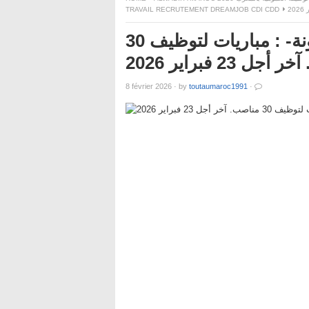
TRAVAIL RECRUTEMENT DREAMJOB CDI CDD
وزارة الداخلية -عمالة إقليم مديونة- : مباريات لتوظيف 30
ل 23 فبراير 2026
8 février 2026
·
by
toutaumaroc1991
·