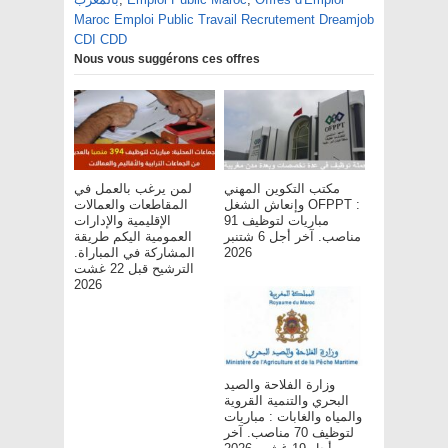
Maroc Emploi Public Travail Recrutement Dreamjob
CDI CDD
Nous vous suggérons ces offres
مكتب التكوين المهني
لمن يرغب بالعمل في
وإنعاش الشغل OFPPT :
المقاطعات والعمالات
مباريات لتوظيف 91
الإقليمية والإدارات
مناصب. آخر أجل 6 شتنبر
العمومية اليكم طريقة
المشاركة في المباراة.
2026
الترشيح قبل 22 غشت
2026
وزارة الفلاحة والصيد
البحري والتنمية القروية
والمياه والغابات : مباريات
لتوظيف 70 مناصب. آخر