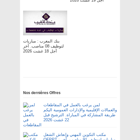
أجل 19 غشت 2026
بنك المغرب : مباريات
لتوظيف 08 مناصب. آخر
أجل 18 غشت 2026
Nos dernières Offres
لمن يرغب بالعمل في المقاطعات
والعمالات الإقليمية والإدارات العمومية اليكم
طريقة المشاركة في المباراة. الترشيح قبل
22 غشت 2026
مكتب التكوين المهني وإنعاش الشغل
OFPPT : مباريات لتوظيف 91 مناصب. آخر