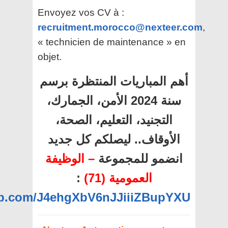
Envoyez vos CV à :
recruitment.morocco@nexteer.com
,
« technicien de maintenance » en
objet.
أهم المباريات المنتظرة برسم
سنة 2024 الأمن، الجمارك،
التجنيد، التعليم، الصحة،
الأوقاف.. ليصلكم كل جديد
انضمو للمجموعة
– الوظيفة
:
العمومية (71)
app.com/J4ehgXbV6nJJiiiZBupYXU