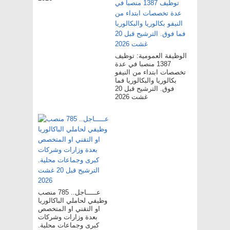
الوظيفة العمومية: توظيف
1387 منصبا في عدة
تخصصات ابتداء من النيفو
بكالوريا والبكالوريا فما
فوق. الترشيح قبل 20
غشت 2026
عـــــاجل.. 785 منصب
وظيفي لحاملي الباكالوريا
او التقني او المتخصص
بعدة وزارات وشركات
كبرى وجماعات محلية.