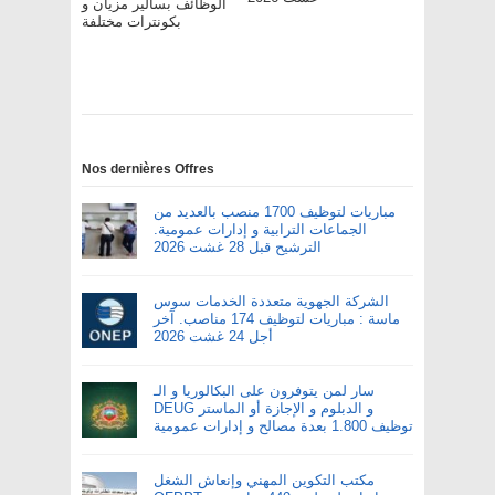
الوظائف بسالير مزيان و
بكونترات مختلفة
Nos dernières Offres
مباريات لتوظيف 1700 منصب بالعديد من
الجماعات الترابية و إدارات عمومية.
الترشيح قبل 28 غشت 2026
الشركة الجهوية متعددة الخدمات سوس
ماسة : مباريات لتوظيف 174 مناصب. آخر
أجل 24 غشت 2026
سار لمن يتوفرون على البكالوريا و الـ
DEUG و الدبلوم و الإجازة أو الماستر
توظيف 1.800 بعدة مصالح و إدارات عمومية
مكتب التكوين المهني وإنعاش الشغل