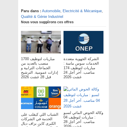
Paru dans :
Automobile
,
Electricité & Mécanique
,
Qualité & Génie Industriel
Nous vous suggérons ces offres
الشركة الجهوية متعددة
مباريات لتوظيف 1700
الخدمات سوس ماسة :
منصب بالعديد من
مباريات لتوظيف 174
الجماعات الترابية و
مناصب. آخر أجل 24
إدارات عمومية. الترشيح
غشت 2026
قبل 28 غشت 2026
وكالة الحوض المائي لسبو
الشباب اللي كيقلب على
: مباريات لتوظيف 04
الخدمة في الشركات
مناصب. آخر أجل 28
الكبرى كاين بزاف ديال
غشت 2026