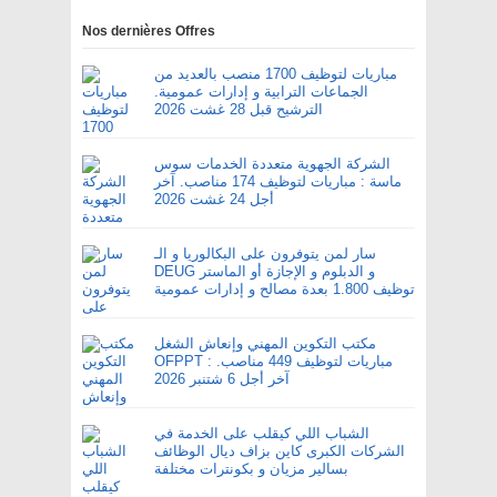
Nos dernières Offres
مباريات لتوظيف 1700 منصب بالعديد من
الجماعات الترابية و إدارات عمومية.
الترشيح قبل 28 غشت 2026
الشركة الجهوية متعددة الخدمات سوس
ماسة : مباريات لتوظيف 174 مناصب. آخر
أجل 24 غشت 2026
سار لمن يتوفرون على البكالوريا و الـ
DEUG و الدبلوم و الإجازة أو الماستر
توظيف 1.800 بعدة مصالح و إدارات عمومية
مكتب التكوين المهني وإنعاش الشغل
OFPPT : مباريات لتوظيف 449 مناصب.
آخر أجل 6 شتنبر 2026
الشباب اللي كيقلب على الخدمة في
الشركات الكبرى كاين بزاف ديال الوظائف
بسالير مزيان و بكونترات مختلفة