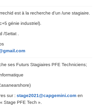
echid est à la recherche d’un /une stagiaire.
c+5 génie industriel).
 /Settat .
os
t@gmail.com
he ses Futurs Stagiaires PFE Techniciens;
nformatique
Casanearshore)
res sur :
stage2021@capgemini.com
en
l « Stage PFE Tech ».