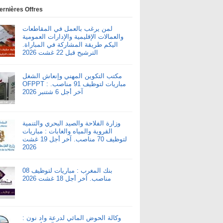
ernières Offres
لمن يرغب بالعمل في المقاطعات
والعمالات الإقليمية والإدارات العمومية
اليكم طريقة المشاركة في المباراة.
الترشيح قبل 22 غشت 2026
مكتب التكوين المهني وإنعاش الشغل
OFPPT : مباريات لتوظيف 91 مناصب.
آخر أجل 6 شتنبر 2026
وزارة الفلاحة والصيد البحري والتنمية
القروية والمياه والغابات : مباريات
لتوظيف 70 مناصب. آخر أجل 19 غشت
2026
بنك المغرب : مباريات لتوظيف 08
مناصب. آخر أجل 18 غشت 2026
وكالة الحوض المائي لدرعة واد نون :