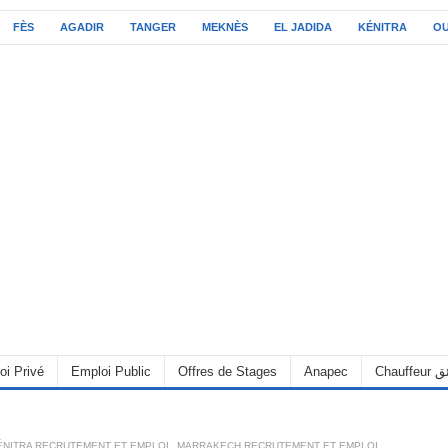
FÈS
AGADIR
TANGER
MEKNÈS
EL JADIDA
KÉNITRA
O
oi Privé
Emploi Public
Offres de Stages
Anapec
Chauff
ÉNITRA RECRUTEMENT ET EMPLOI
,
MARRAKECH RECRUTEMENT ET EMPLOI
,