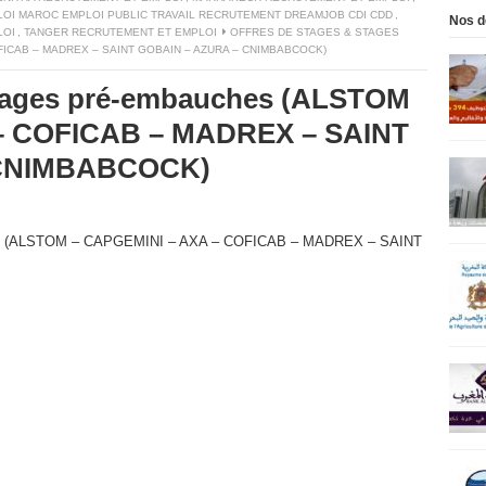
LOI MAROC EMPLOI PUBLIC TRAVAIL RECRUTEMENT DREAMJOB CDI CDD
,
Nos d
LOI
,
TANGER RECRUTEMENT ET EMPLOI
OFFRES DE STAGES & STAGES
ICAB – MADREX – SAINT GOBAIN – AZURA – CNIMBABCOCK)
Stages pré-embauches (ALSTOM
– COFICAB – MADREX – SAINT
 CNIMBABCOCK)