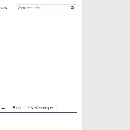
UJDA
eur سائق
Electricité & Mécanique