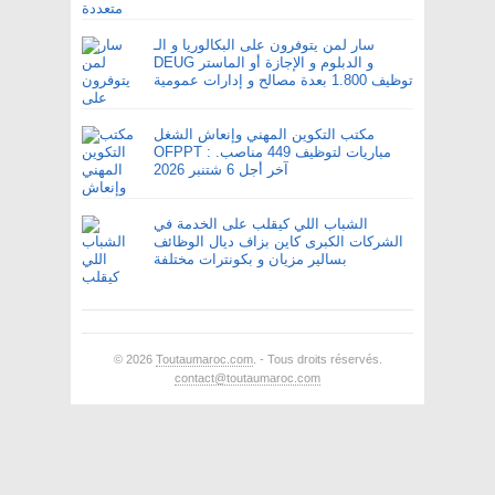
سار لمن يتوفرون على البكالوريا و الـ
DEUG و الدبلوم و الإجازة أو الماستر
توظيف 1.800 بعدة مصالح و إدارات عمومية
مكتب التكوين المهني وإنعاش الشغل
OFPPT : مباريات لتوظيف 449 مناصب.
آخر أجل 6 شتنبر 2026
الشباب اللي كيقلب على الخدمة في
الشركات الكبرى كاين بزاف ديال الوظائف
بسالير مزيان و بكونترات مختلفة
© 2026
Toutaumaroc.com
. - Tous droits réservés.
contact@toutaumaroc.com