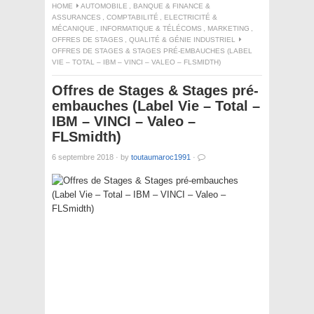
HOME
AUTOMOBILE
,
BANQUE & FINANCE &
ASSURANCES
,
COMPTABILITÉ
,
ELECTRICITÉ &
MÉCANIQUE
,
INFORMATIQUE & TÉLÉCOMS
,
MARKETING
,
OFFRES DE STAGES
,
QUALITÉ & GÉNIE INDUSTRIEL
OFFRES DE STAGES & STAGES PRÉ-EMBAUCHES (LABEL
VIE – TOTAL – IBM – VINCI – VALEO – FLSMIDTH)
Offres de Stages & Stages pré-
embauches (Label Vie – Total –
IBM – VINCI – Valeo –
FLSmidth)
6 septembre 2018
·
by
toutaumaroc1991
·