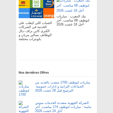
بنك المغرب : مباريات
لتوظيف 08 مناصب. آخر
الشباب اللي كيقلب على
أجل 18 غشت 2026
الخدمة في الشركات
الكبرى كاين بزاف ديال
الوظائف بسالير مزيان و
بكونترات مختلفة
Nos dernières Offres
مباريات لتوظيف 1700 منصب بالعديد من
الجماعات الترابية و إدارات عمومية.
الترشيح قبل 28 غشت 2026
الشركة الجهوية متعددة الخدمات سوس
ماسة : مباريات لتوظيف 174 مناصب. آخر
أجل 24 غشت 2026