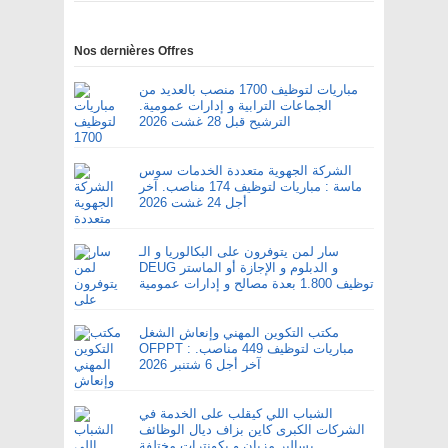
Nos dernières Offres
مباريات لتوظيف 1700 منصب بالعديد من
الجماعات الترابية و إدارات عمومية.
الترشيح قبل 28 غشت 2026
الشركة الجهوية متعددة الخدمات سوس
ماسة : مباريات لتوظيف 174 مناصب. آخر
أجل 24 غشت 2026
سار لمن يتوفرون على البكالوريا و الـ
DEUG و الدبلوم و الإجازة أو الماستر
توظيف 1.800 بعدة مصالح و إدارات عمومية
مكتب التكوين المهني وإنعاش الشغل
OFPPT : مباريات لتوظيف 449 مناصب.
آخر أجل 6 شتنبر 2026
الشباب اللي كيقلب على الخدمة في
الشركات الكبرى كاين بزاف ديال الوظائف
بسالير مزيان و بكونترات مختلفة