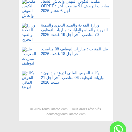
مكتب التكوين المهني وإنعاش الشغل
OFPPT : مباريات لتوظيف 91 مناصب. آخر
أجل 6 شتنبر 2026
وزارة الفلاحة والصيد البحري والتنمية
القروية والمياه والغابات : مباريات لتوظيف
70 مناصب. آخر أجل 19 غشت 2026
بنك المغرب : مباريات لتوظيف 08 مناصب.
آخر أجل 18 غشت 2026
وكالة الحوض المائي لدرعة واد نون :
مباريات لتوظيف 06 مناصب. آخر أجل 21
غشت 2026
© 2026
Toutaumaroc.com
. - Tous droits réservés.
contact@toutaumaroc.com