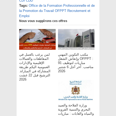
CDI CDD
Tags:
Office de la Formation Professionnelle et de
la Promotion du Travail OFPPT Recrutement et
Emploi
Nous vous suggérons ces offres
مكتب التكوين المهني
لمن يرغب بالعمل في
وإنعاش الشغل OFPPT :
المقاطعات والعمالات
مباريات لتوظيف 91
الإقليمية والإدارات
مناصب. آخر أجل 6 شتنبر
العمومية اليكم طريقة
المشاركة في المباراة.
2026
الترشيح قبل 22 غشت
2026
وزارة الفلاحة والصيد
البحري والتنمية القروية
والمياه والغابات : مباريات