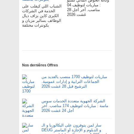
وكالة الحوض المائي لسبو
: مباريات لتوظيف 04
الشباب اللي كيقلب على
مناصب. آخر أجل 28
الخدمة في الشركات
غشت 2026
الكبرى كاين بزاف ديال
الوظائف بسالير مزيان و
بكونترات مختلفة
Nos dernières Offres
مباريات لتوظيف 1700 منصب بالعديد من
الجماعات الترابية و إدارات عمومية.
الترشيح قبل 28 غشت 2026
الشركة الجهوية متعددة الخدمات سوس
ماسة : مباريات لتوظيف 174 مناصب. آخر
أجل 24 غشت 2026
سار لمن يتوفرون على البكالوريا و الـ
DEUG و الدبلوم و الإجازة أو الماستر