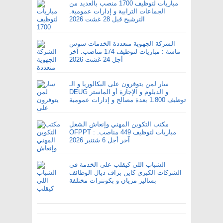
مباريات لتوظيف 1700 منصب بالعديد من
الجماعات الترابية و إدارات عمومية.
الترشيح قبل 28 غشت 2026
الشركة الجهوية متعددة الخدمات سوس
ماسة : مباريات لتوظيف 174 مناصب. آخر
أجل 24 غشت 2026
سار لمن يتوفرون على البكالوريا و الـ
DEUG و الدبلوم و الإجازة أو الماستر
توظيف 1.800 بعدة مصالح و إدارات عمومية
مكتب التكوين المهني وإنعاش الشغل
OFPPT : مباريات لتوظيف 449 مناصب.
آخر أجل 6 شتنبر 2026
الشباب اللي كيقلب على الخدمة في
الشركات الكبرى كاين بزاف ديال الوظائف
بسالير مزيان و بكونترات مختلفة