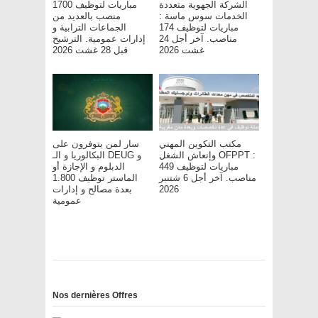
الشركة الجهوية متعددة
مباريات لتوظيف 1700
الخدمات سوس ماسة :
منصب بالعديد من
مباريات لتوظيف 174
الجماعات الترابية و
مناصب. آخر أجل 24
إدارات عمومية. الترشيح
غشت 2026
قبل 28 غشت 2026
مكتب التكوين المهني
سار لمن يتوفرون على
وإنعاش الشغل OFPPT :
البكالوريا و الـ DEUG و
مباريات لتوظيف 449
الدبلوم و الإجازة أو
مناصب. آخر أجل 6 شتنبر
الماستر توظيف 1.800
بعدة مصالح و إدارات
2026
عمومية
Nos dernières Offres