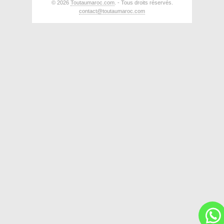
© 2026
Toutaumaroc.com
. - Tous droits réservés.
contact@toutaumaroc.com