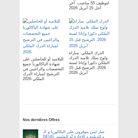
لتوظيف 55 مناصب. آخر
أجل 15 أبريل 2026
الدرك الملكي: مباراة
ولوج سلك تلاميذ الدرك
للتلاميذ أو للحاصلين على
الملكي ذكورا وإناثا لسنة
شهادة الباكالوريا جميع
2026. الترشيح قبل 15
التخصصات والراغبين في
أبريل 2026
الترشيح لمباراة الدرك
الملكي 2026
Nos dernières Offres
سار لمن يتوفرون على البكالوريا و الـ
DEUG و الدبلوم و الإجازة أو الماستر