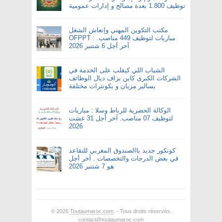
توظيف 1.800 بعدة مصالح و إدارات عمومية
مكتب التكوين المهني وإنعاش الشغل
OFPPT : مباريات لتوظيف 449 مناصب.
آخر أجل 6 شتنبر 2026
الشباب اللي كيقلب على الخدمة في
الشركات الكبرى كاين بزاف ديال الوظائف
بسالير مزيان و بكونترات مختلفة
الوكالة الحضرية للرباط وسلا : مباريات
لتوظيف 07 مناصب. آخر أجل 31 غشت
2026
كونكور جديد باالصندوق المغربي للتقاعد
في بعض الدرجات والتخصصات . آخر أجل
هو 7 شتنبر 2026
© 2026
Toutaumaroc.com
. - Tous droits réservés.
contact@toutaumaroc.com