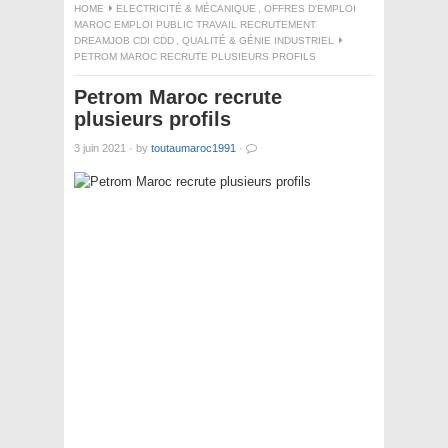
HOME
ELECTRICITÉ & MÉCANIQUE
,
OFFRES D'EMPLOI
MAROC EMPLOI PUBLIC TRAVAIL RECRUTEMENT
DREAMJOB CDI CDD
,
QUALITÉ & GÉNIE INDUSTRIEL
PETROM MAROC RECRUTE PLUSIEURS PROFILS
Petrom Maroc recrute
plusieurs profils
3 juin 2021
·
by
toutaumaroc1991
·