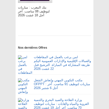
بنك المغرب : مباريات
لتوظيف 08 مناصب. آخر
أجل 18 غشت 2026
Nos dernières Offres
لمن يرغب بالعمل في المقاطعات
والعمالات الإقليمية والإدارات العمومية اليكم
طريقة المشاركة في المباراة. الترشيح قبل
22 غشت 2026
مكتب التكوين المهني وإنعاش الشغل
OFPPT : مباريات لتوظيف 91 مناصب. آخر
أجل 6 شتنبر 2026
وزارة الفلاحة والصيد البحري والتنمية
القروية والمياه والغابات : مباريات لتوظيف
70 مناصب. آخر أجل 19 غشت 2026