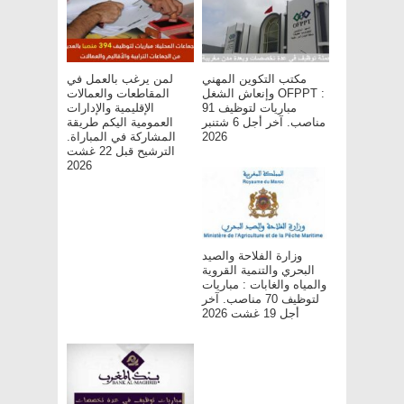
مكتب التكوين المهني
لمن يرغب بالعمل في
وإنعاش الشغل OFPPT :
المقاطعات والعمالات
مباريات لتوظيف 91
الإقليمية والإدارات
مناصب. آخر أجل 6 شتنبر
العمومية اليكم طريقة
المشاركة في المباراة.
2026
الترشيح قبل 22 غشت
2026
وزارة الفلاحة والصيد
البحري والتنمية القروية
والمياه والغابات : مباريات
لتوظيف 70 مناصب. آخر
أجل 19 غشت 2026