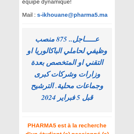
équipe dynamique!
Mail :
s-ikhouane@pharma5.ma
عـــــاجل.. 875 منصب
وظيفي لحاملي الباكالوريا او
التقني او المتخصص بعدة
وزارات وشركات كبرى
وجماعات محلية. الترشيح
قبل 5 فبراير 2024
PHARMA5 est à la recherche