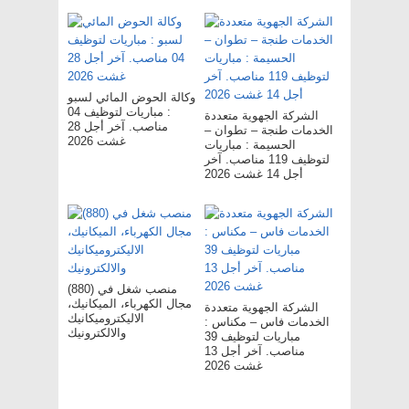
وكالة الحوض المائي لسبو
: مباريات لتوظيف 04
الشركة الجهوية متعددة
مناصب. آخر أجل 28
الخدمات طنجة – تطوان –
غشت 2026
الحسيمة : مباريات
لتوظيف 119 مناصب. آخر
أجل 14 غشت 2026
(880) منصب شغل في
مجال الكهرباء، الميكانيك،
الشركة الجهوية متعددة
الاليكتروميكانيك
الخدمات فاس – مکناس :
والالكترونيك
مباريات لتوظيف 39
مناصب. آخر أجل 13
غشت 2026