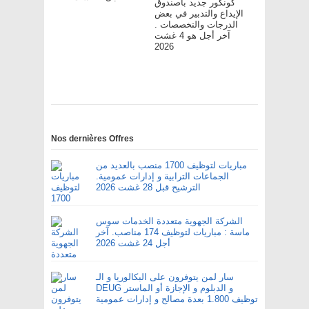
كونكور جديد باصندوق
الإيداع والتدبير في بعض
الدرجات والتخصصات .
آخر أجل هو 4 غشت
2026
Nos dernières Offres
مباريات لتوظيف 1700 منصب بالعديد من
الجماعات الترابية و إدارات عمومية.
الترشيح قبل 28 غشت 2026
الشركة الجهوية متعددة الخدمات سوس
ماسة : مباريات لتوظيف 174 مناصب. آخر
أجل 24 غشت 2026
سار لمن يتوفرون على البكالوريا و الـ
DEUG و الدبلوم و الإجازة أو الماستر
توظيف 1.800 بعدة مصالح و إدارات عمومية