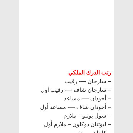
رتب الدرك الملكي
– سارجان —- رقيب
– سارجان شاف —- رقيب أول
– أجودان —- مساعد
– أجودان شاف —- مساعد أول
– سول يوتنو – ملازم
– ليوتنان دوكلون – ملازم أول
– كابتان —- نقيب