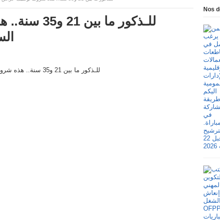
Nos d
للـذكور ما ب
الس