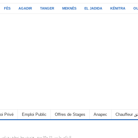
FÈS
AGADIR
TANGER
MEKNÈS
EL JADIDA
KÉNITRA
O
C سائق
Anapec
Offres de Stages
Emploi Public
oi Privé
للـذكور ما بين 21 و35 سنة.. هذه شروط توظيف حراس السجون والشواهد المطلوبة