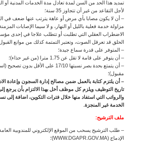
تمديد هذا الحد من السن لمدة تعادل مدة الخدمات المدنية أو 
لأجل التقاعد من غير أن تتجاوز 35 سنة؛
– أن لا يكون مصابا بأي مرض أو عاهة يترتب عنها ضعف في الق
مزاولة خدمة فعلية بالليل أو النهار، و لا سيما الإصابات المزم
الاضطراب العقلي التي تطلبت أو تتطلب علاجا في إحدى مؤسس
الحلق قد تعرقل الصوت، وتعتبر التمتمة كذلك من موانع القبو
– المتوفر على قدرة سماع جيدة؛
– أن يتوفر على قامة لا تقل عن 1.75 مترا (من غير حذاء)؛
– أن يتمتع بحدة بصر نسبتها 17/10 على ا
مقبول)؛
–
تاريخ التوظيف ويلزم كل موظف أخل بهذا الالتزام بأن يرجع إلى
الخدمة غير المنجزة
.
ملف الترشيح
:
– طلب الترشيح يسحب من الموقع الإلكتروني للمندوبية العامة 
الإدماج (WWW.DGAPR.GOV.MA)؛