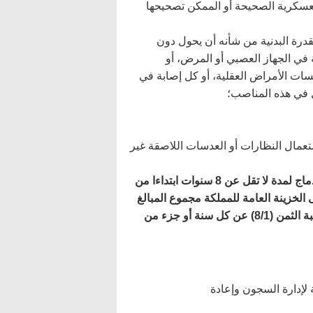
العسكرية الصحيحة أو الممكن تصحيحها
درة البدنية من شأنه أن يحول دون
نة في الجهاز العصبي أو المرض، أو
ات الأمراض العقلية، أو كل إصابة في
ل في هذه المناصب؛
لأقل بدون تصحيح (استعمال النظارات أو العدسات اللاصقة غير
أن يلتزم كتابة بالعمل ضمن مصالح إدارة السجون وإعادة الادماج لمدة لا تقل عن 8 سنوات ابتداءا من
 الخزينة العامة للمملكة مجموع المبالغ
والرواتب التي استفاد منها خلال فترات التكوين، اضافة إلى نسبة الثمن (8/1) عن كل سنة أو جزء من
لإدارة السجون وإعادة