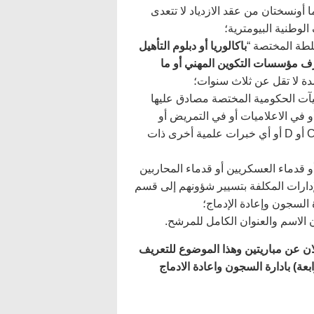
أونسختان من عقد الازدياد لا تتعدى
طة المختصة “
باكالوريا أو دبلوم التأهيل
ف مؤسسات التكوين المهني أو ما
ة لا تقل عن ثلاث سنوات؛
يآت الحكومية المختصة مصادق عليها
 في الاعلاميات أو في التمريض أو
المساعدة الاجتماعية أو التوفر على رخصة السياقة من صنف C أو D أو أي خبرات علمية أخرى ذات
و قدماء العسكريين أو قدماء المحاربين
دارات المكلفة بتسيير شؤونهم إلى قسم
 السجون وإعادة الإدماج؛
د تم الاعلان عن مباريتين وهذا الموضوع للتعريف
) بادارة السجون واعادة الادماج