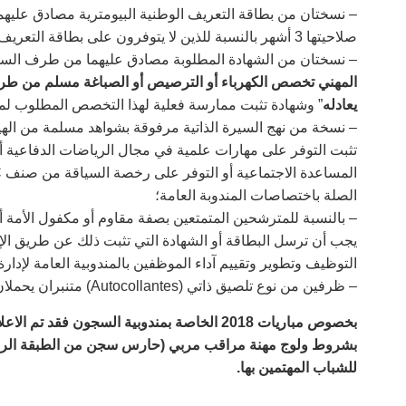
– نسختان من بطاقة التعريف الوطنية البيومترية مصادق عليهما 
صلاحيتها 3 أشهر بالنسبة للذين لا يتوفرون على بطاقة التعريف الوطنية البيومترية؛
– نسختان من الشهادة المطلوبة مصادق عليهما من طرف السل
المهني تخصص الكهرباء أو الترصيص أو الصباغة مسلم من طر
يعادله
” وشهادة تثبت ممارسة فعلية لهذا التخصص المطلوب لمد
– نسخة من نهج السيرة الذاتية مرفوقة بشواهد مسلمة من اله
تثبت التوفر على مهارات علمية في مجال الرياضات الدفاعية أو
الصلة باختصاصات المندوبة العامة؛
– بالنسبة للمترشحين المتمتعين بصفة مقاوم أو مكفول الأمة أ
يجب أن ترسل البطاقة أو الشهادة التي تثبت ذلك عن طريق الإ
التوظيف وتطوير وتقييم آداء الموظفين بالمندوبية العامة لإدارة
– ظرفين من نوع تلصيق ذاتي (Autocollantes) متنبران يحملان الاسم والعنوان الكامل للمرشح.
بخصوص مباريات 2018 الخاصة بمندوبية السجون فق
بشروط ولوج مهنة مراقب مربي (حارس سجن من الطبقة الرابعة
للشباب المهتمين بها
.