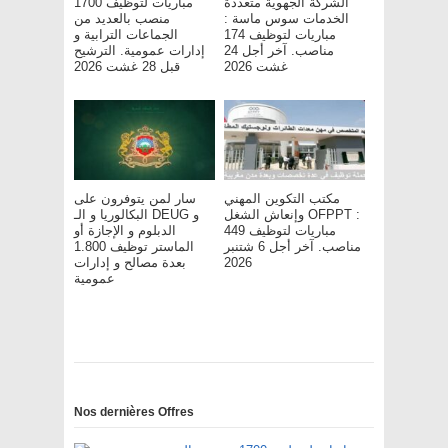
الشركة الجهوية متعددة
مباريات لتوظيف 1700
الخدمات سوس ماسة :
منصب بالعديد من
مباريات لتوظيف 174
الجماعات الترابية و
مناصب. آخر أجل 24
إدارات عمومية. الترشيح
غشت 2026
قبل 28 غشت 2026
مكتب التكوين المهني
سار لمن يتوفرون على
وإنعاش الشغل OFPPT :
البكالوريا و الـ DEUG و
مباريات لتوظيف 449
الدبلوم و الإجازة أو
مناصب. آخر أجل 6 شتنبر
الماستر توظيف 1.800
بعدة مصالح و إدارات
2026
عمومية
Nos dernières Offres