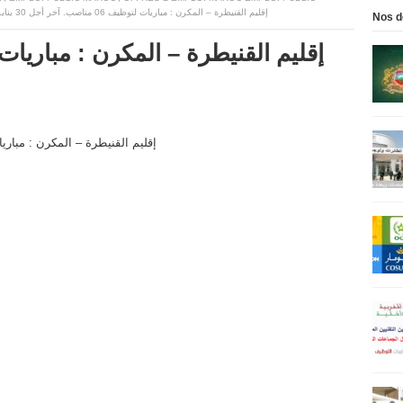
إقليم القنيطرة – المكرن : مباريات لتوظيف 06 مناصب. آخر أجل 30 يناير 2026
Nos d