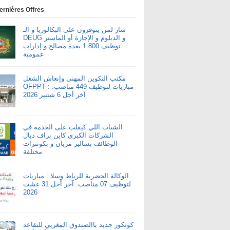
ernières Offres
سار لمن يتوفرون على البكالوريا و الـ
DEUG و الدبلوم و الإجازة أو الماستر
توظيف 1.800 بعدة مصالح و إدارات
عمومية
مكتب التكوين المهني وإنعاش الشغل
OFPPT : مباريات لتوظيف 449 مناصب.
آخر أجل 6 شتنبر 2026
الشباب اللي كيقلب على الخدمة في
الشركات الكبرى كاين بزاف ديال
الوظائف بسالير مزيان و بكونترات
مختلفة
الوكالة الحضرية للرباط وسلا : مباريات
لتوظيف 07 مناصب. آخر أجل 31 غشت
2026
كونكور جديد باالصندوق المغربي للتقاعد