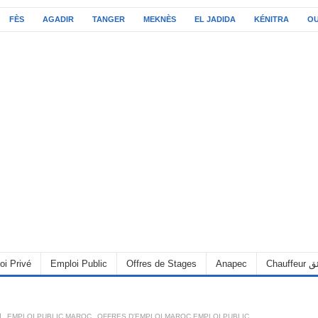
FÈS
AGADIR
TANGER
MEKNÈS
EL JADIDA
KÉNITRA
O
C سائق
Anapec
Offres de Stages
Emploi Public
oi Privé
OFFRES D'EMPLOI MAROC EMPLOI PUBLIC
,
EMPLOI PUBLIC MAROC
,
6