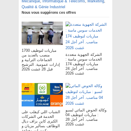
Mécanique
,
Informatique & Télécoms
,
Marketing
,
Qualité & Génie Industriel
Nous vous suggérons ces offres
مباريات لتوظيف 1700
الشركة الجهوية متعددة
منصب بالعديد من
الخدمات سوس ماسة :
الجماعات الترابية و
مباريات لتوظيف 174
إدارات عمومية. الترشيح
مناصب. آخر أجل 24
قبل 28 غشت 2026
غشت 2026
وكالة الحوض المائي لسبو
الشباب اللي كيقلب على
: مباريات لتوظيف 04
الخدمة في الشركات
مناصب. آخر أجل 28
الكبرى كاين بزاف ديال
غشت 2026
الوظائف بسالير مزيان و
بكونترات مختلفة