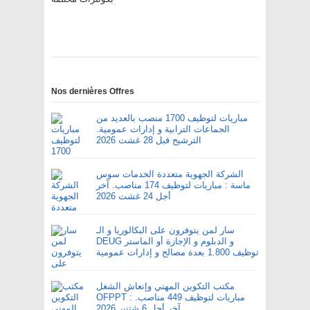
Nos dernières Offres
مباريات لتوظيف 1700 منصب بالعديد من
الجماعات الترابية و إدارات عمومية.
الترشيح قبل 28 غشت 2026
الشركة الجهوية متعددة الخدمات سوس
ماسة : مباريات لتوظيف 174 مناصب. آخر
أجل 24 غشت 2026
سار لمن يتوفرون على البكالوريا و الـ
DEUG و الدبلوم و الإجازة أو الماستر
توظيف 1.800 بعدة مصالح و إدارات عمومية
مكتب التكوين المهني وإنعاش الشغل
OFPPT : مباريات لتوظيف 449 مناصب.
آخر أجل 6 شتنبر 2026