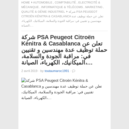
HOME
AUTOMOBILE
,
COMPTABILITÉ
,
ELECTRICITÉ &
MÉCANIQUE
,
INFORMATIQUE & TÉLÉCOMS
,
MARKETING
,
QUALITÉ & GÉNIE INDUSTRIEL
شركة PSA PEUGEOT
CITROËN KÉNITRA & CASABLANCA تعلن عن حملة توظيف عدة
مهندسين و تقنيين في: مراقبة الجودة والسلامة، الميكانيك، الكهرباء،
الصيانة،…
شركة PSA Peugeot Citroën
Kénitra & Casablanca تعلن عن
حملة توظيف عدة مهندسين و تقنيين
في: مراقبة الجودة والسلامة،
الميكانيك، الكهرباء، الصيانة،…
2 avril 2019
·
by
toutaumaroc1991
·