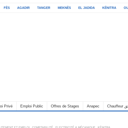
FÈS
AGADIR
TANGER
MEKNÈS
EL JADIDA
KÉNITRA
O
oi Privé
Emploi Public
Offres de Stages
Anapec
Chauff
UTEMENT ET EMPLOI
,
COMPTABILITÉ
,
ELECTRICITÉ & MÉCANIQUE
,
KÉNITRA