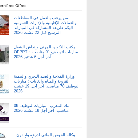
ernières Offres
لمن يرغب بالعمل في المقاطعات
والعمالات الإقليمية والإدارات العمومية
اليكم طريقة المشاركة في المباراة.
الترشيح قبل 22 غشت 2026
مكتب التكوين المهني وإنعاش الشغل
OFPPT : مباريات لتوظيف 91 مناصب.
آخر أجل 6 شتنبر 2026
وزارة الفلاحة والصيد البحري والتنمية
القروية والمياه والغابات : مباريات
لتوظيف 70 مناصب. آخر أجل 19 غشت
2026
بنك المغرب : مباريات لتوظيف 08
مناصب. آخر أجل 18 غشت 2026
وكالة الحوض المائي لدرعة واد نون :