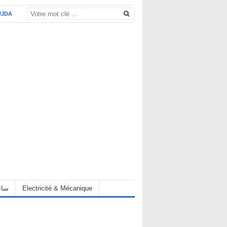
UJDA
eur سائق
Electricité & Mécanique