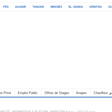
FÈS
AGADIR
TANGER
MEKNÈS
EL JADIDA
KÉNITRA
O
oi Privé
Emploi Public
Offres de Stages
Anapec
Chauff
ABILITÉ
,
INFORMATIQUE & TÉLÉCOMS
,
MARKETING
خدمات أكسا للتأمين: حملة