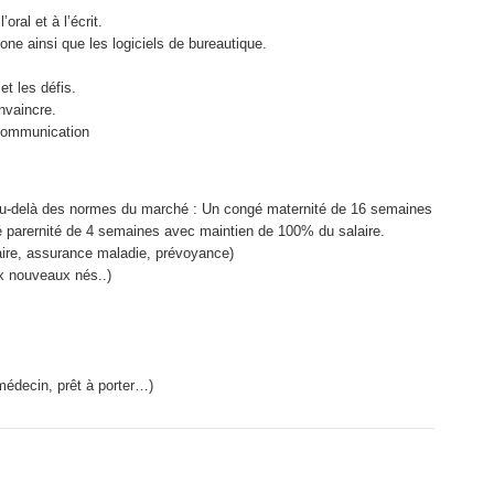
oral et à l’écrit.
one ainsi que les logiciels de bureautique.
t les défis.
nvaincre.
 communication
n au-delà des normes du marché : Un congé maternité de 16 semaines
 parernité de 4 semaines avec maintien de 100% du salaire.
aire, assurance maladie, prévoyance)
x nouveaux nés..)
édecin, prêt à porter…)