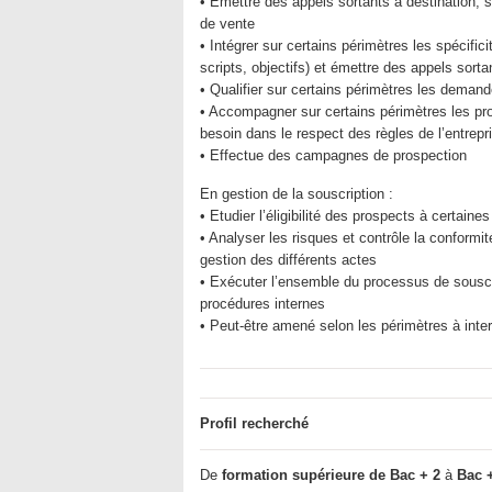
• Emettre des appels sortants à destination, s
de vente
• Intégrer sur certains périmètres les spécific
scripts, objectifs) et émettre des appels sort
• Qualifier sur certains périmètres les deman
• Accompagner sur certains périmètres les pro
besoin dans le respect des règles de l’entrepr
• Effectue des campagnes de prospection
En gestion de la souscription :
• Etudier l’éligibilité des prospects à certaine
• Analyser les risques et contrôle la conformi
gestion des différents actes
• Exécuter l’ensemble du processus de souscr
procédures internes
• Peut-être amené selon les périmètres à inter
Profil recherché
De
formation supérieure de Bac + 2
à
Bac 