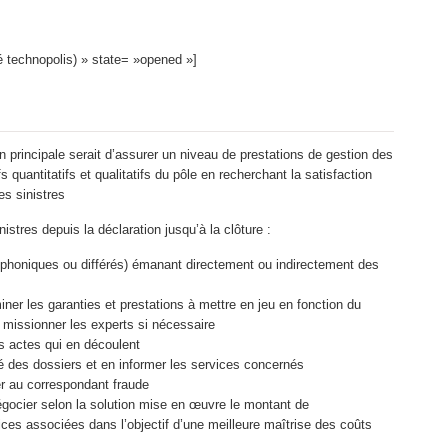
lé technopolis) » state= »opened »]
n principale serait d’assurer un niveau de prestations de gestion des
 quantitatifs et qualitatifs du pôle en recherchant la satisfaction
es sinistres
stres depuis la déclaration jusqu’à la clôture :
éléphoniques ou différés) émanant directement ou indirectement des
miner les garanties et prestations à mettre en jeu en fonction du
t missionner les experts si nécessaire
ts actes qui en découlent
té des dossiers et en informer les services concernés
er au correspondant fraude
égocier selon la solution mise en œuvre le montant de
ices associées dans l’objectif d’une meilleure maîtrise des coûts