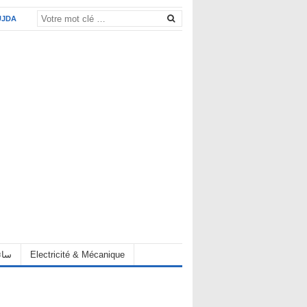
UJDA
eur سائق
Electricité & Mécanique