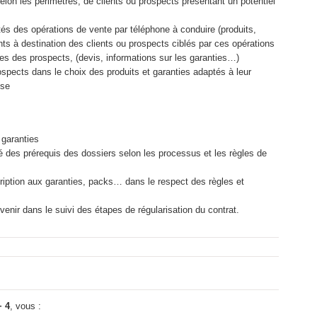
elon les périmètres, de clients ou prospects présentant un potentiel
ités des opérations de vente par téléphone à conduire (produits,
ants à destination des clients ou prospects ciblés par ces opérations
des des prospects, (devis, informations sur les garanties…)
spects dans le choix des produits et garanties adaptés à leur
ise
s garanties
té des prérequis des dossiers selon les processus et les règles de
iption aux garanties, packs… dans le respect des règles et
venir dans le suivi des étapes de régularisation du contrat.
+ 4
, vous :