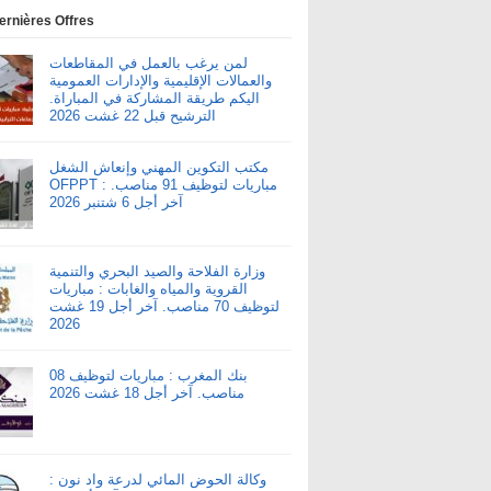
ernières Offres
لمن يرغب بالعمل في المقاطعات
والعمالات الإقليمية والإدارات العمومية
اليكم طريقة المشاركة في المباراة.
الترشيح قبل 22 غشت 2026
مكتب التكوين المهني وإنعاش الشغل
OFPPT : مباريات لتوظيف 91 مناصب.
آخر أجل 6 شتنبر 2026
وزارة الفلاحة والصيد البحري والتنمية
القروية والمياه والغابات : مباريات
لتوظيف 70 مناصب. آخر أجل 19 غشت
2026
بنك المغرب : مباريات لتوظيف 08
مناصب. آخر أجل 18 غشت 2026
وكالة الحوض المائي لدرعة واد نون :