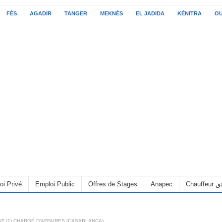
FÈS
AGADIR
TANGER
MEKNÈS
EL JADIDA
KÉNITRA
O
oi Privé
Emploi Public
Offres de Stages
Anapec
Chauff
 (1) CHARGÉ D’AFFAIRES (CASABLANCA)