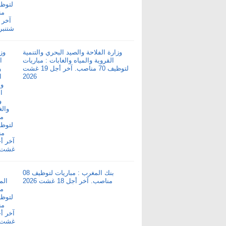
وزارة الفلاحة والصيد البحري والتنمية
القروية والمياه والغابات : مباريات
لتوظيف 70 مناصب. آخر أجل 19 غشت
2026
بنك المغرب : مباريات لتوظيف 08
مناصب. آخر أجل 18 غشت 2026