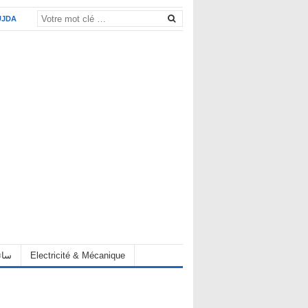
UJDA
eur سائق
Electricité & Mécanique