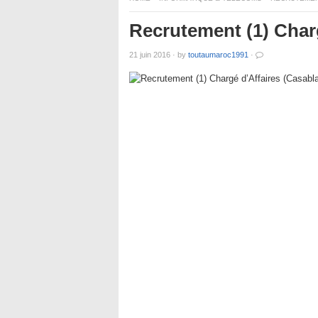
Recrutement (1) Char
21 juin 2016
·
by
toutaumaroc1991
·