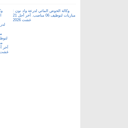
وكالة الحوض المائي لدرعة واد نون :
مباريات لتوظيف 06 مناصب. آخر أجل 21
غشت 2026